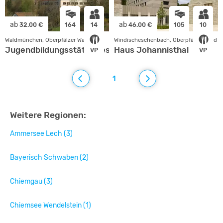
ab
ab
32.00 €
164
14
46.00 €
105
10
Waldmünchen, Oberpfälzer Wald
Windischeschenbach, Oberpfälzer Wald
Jugendbildungsstätte des Bezirks Oberpfalz
Haus Johannisthal
VP
VP
1
Weitere Regionen:
Ammersee Lech (3)
Bayerisch Schwaben (2)
Chiemgau (3)
Chiemsee Wendelstein (1)