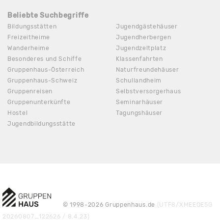
Beliebte Suchbegriffe
Bildungsstätten
Jugendgästehäuser
Freizeitheime
Jugendherbergen
Wanderheime
Jugendzeltplatz
Besonderes und Schiffe
Klassenfahrten
Gruppenhaus-Österreich
Naturfreundehäuser
Gruppenhaus-Schweiz
Schullandheim
Gruppenreisen
Selbstversorgerhaus
Gruppenunterkünfte
Seminarhäuser
Hostel
Tagungshäuser
Jugendbildungsstätte
© 1998-2026 Gruppenhaus.de
(UTF8/XMEEQE5G
20260807_122626 / 8.4.23)