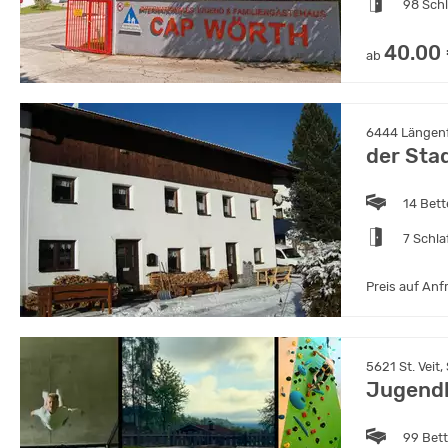
98 Sch
40.00
ab
6444 Längenfe
der Sta
14 Bet
7 Schl
Preis auf Anf
5621 St. Veit,
Jugendh
99 Bet