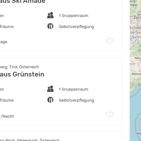
aus Ski Amadé
ten
1 Gruppenraum
afräume
Selbstverpflegung
rage
rg, Tirol, Österreich
aus Grünstein
ten
1 Gruppenraum
afräume
Selbstverpflegung
/Nacht
g-Pack, Steiermark, Österreich