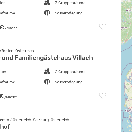
ten
3 Gruppenräume
lafräume
Vollverpflegung
 €
/Nacht
 Kärnten, Österreich
und Familiengästehaus Villach
tten
2 Gruppenräume
lafräume
Vollverpflegung
 €
/Nacht
emm / Österreich, Salzburg, Österreich
ghof