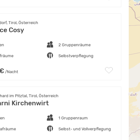
rf, Tirol, Österreich
ce Cosy
ten
2 Gruppenräume
afräume
Selbstverpflegung
 €
/Nacht
ard im Pitztal, Tirol, Österreich
arni Kirchenwirt
ten
1 Gruppenraum
lafräume
Selbst- und Vollverpflegung