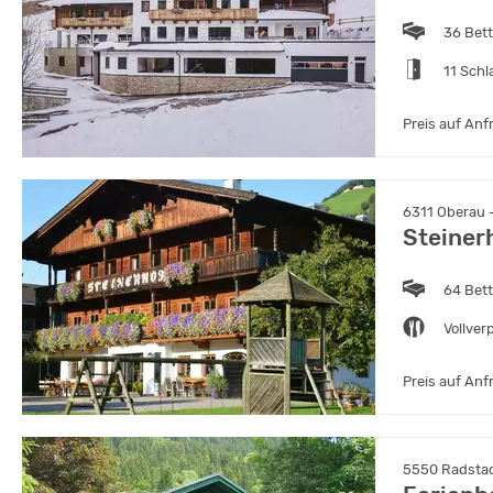
36 Bet
11 Sch
Preis auf Anf
6311 Oberau - 
Steiner
64 Bet
Vollver
Preis auf Anf
5550 Radstadt