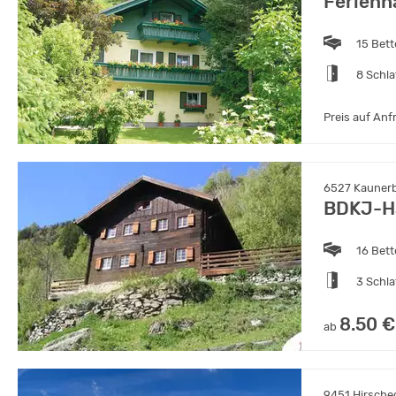
Ferienh
15 Bet
8 Schl
Preis auf Anf
6527 Kaunerbe
BDKJ-H
16 Bet
3 Schl
8.50 €
ab
9451 Hirscheg