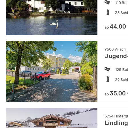
110 Bet
35 Sch
44.00
ab
9500 Villach,
Jugend-
125 Be
29 Sch
35.00
ab
5754 Hintergl
Lindlin