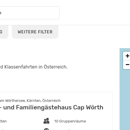
G
WEITERE FILTER
+
−
 Klassenfahrten in Österreich.
am Wörthersee, Kärnten, Österreich
 und Familiengästehaus Cap Wörth
tten
10 Gruppenräume