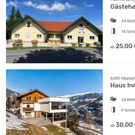
Gästeh
54 Bet
14 Sch
25.00
ab
6283 Hippach,
Haus Inn
24 Bet
9 Schl
30.00
ab