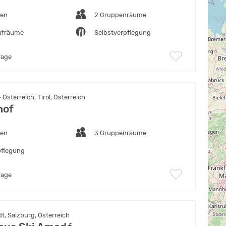
ten
2 Gruppenräume
lafräume
Selbstverpflegung
rage
Österreich, Tirol, Österreich
hof
ten
3 Gruppenräume
pflegung
rage
, Salzburg, Österreich