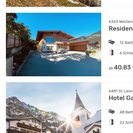
6363 Westendo
Residen
12 Bet
6 Schl
40.83
ab
6481 St. Leonh
Hotel G
48 Bet
22 Sch