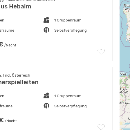
aus Hebalm
ten
1 Gruppenraum
lafräume
Selbstverpflegung
 €
/Nacht
 Tirol, Österreich
erspielleiten
ten
1 Gruppenraum
afräume
Selbstverpflegung
 €
/Nacht