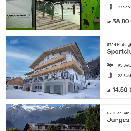
27 Sch
38.00
ab
5754 Hinterg
Sportcl
95 Bet
22 Sch
14.50 
ab
5700 Zell am 
Junges 