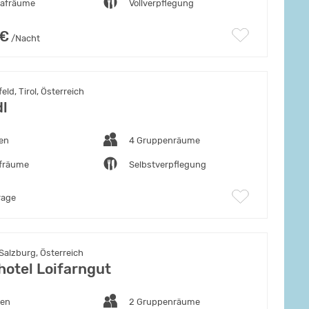
lafräume
Vollverpflegung
 €
/Nacht
ld, Tirol, Österreich
dl
ten
4 Gruppenräume
afräume
Selbstverpflegung
rage
 Salzburg, Österreich
otel Loifarngut
ten
2 Gruppenräume