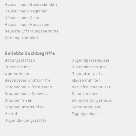
Häuser nach Bundesländern
Häuser nach Regionen
Häuser nach Orten
Häuser nach Haustypen
Neueste Erfahrungsberichte
Sitemap komplett
Beliebte Suchbegriffe
Bildungsstätten
Jugendgästehäuser
Freizeitheime
Jugendherbergen
Wanderheime
Jugendzeltplatz
Besonderes und Schiffe
Klassenfahrten
Gruppenhaus-Österreich
Naturfreundehäuser
Gruppenhaus-Schweiz
Schullandheim
Gruppenreisen
Selbstversorgerhaus
Gruppenunterkünfte
Seminarhäuser
Hostel
Tagungshäuser
Jugendbildungsstätte