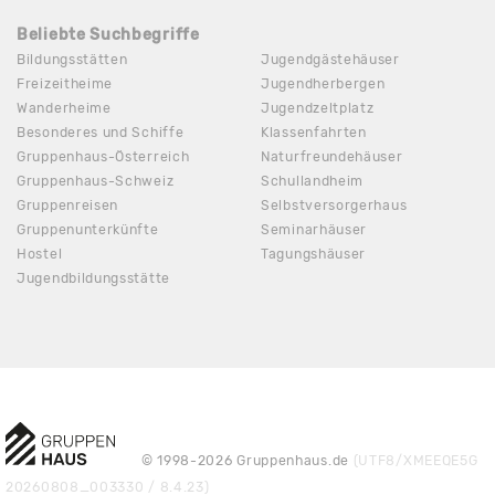
Beliebte Suchbegriffe
Bildungsstätten
Jugendgästehäuser
Freizeitheime
Jugendherbergen
Wanderheime
Jugendzeltplatz
Besonderes und Schiffe
Klassenfahrten
Gruppenhaus-Österreich
Naturfreundehäuser
Gruppenhaus-Schweiz
Schullandheim
Gruppenreisen
Selbstversorgerhaus
Gruppenunterkünfte
Seminarhäuser
Hostel
Tagungshäuser
Jugendbildungsstätte
© 1998-2026 Gruppenhaus.de
(UTF8/XMEEQE5G
20260808_003330 / 8.4.23)