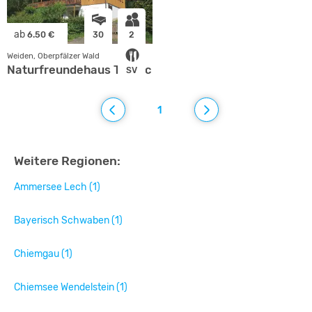
ab
6.50 €
30
2
Weiden, Oberpfälzer Wald
Naturfreundehaus Trauschendorf
SV
1
Weitere Regionen:
Ammersee Lech (1)
Bayerisch Schwaben (1)
Chiemgau (1)
Chiemsee Wendelstein (1)