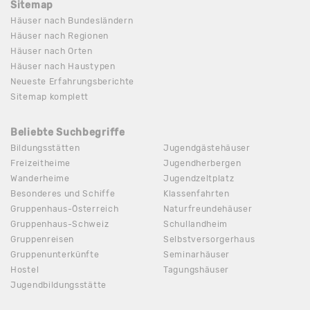
Sitemap
Häuser nach Bundesländern
Häuser nach Regionen
Häuser nach Orten
Häuser nach Haustypen
Neueste Erfahrungsberichte
Sitemap komplett
Beliebte Suchbegriffe
Bildungsstätten
Jugendgästehäuser
Freizeitheime
Jugendherbergen
Wanderheime
Jugendzeltplatz
Besonderes und Schiffe
Klassenfahrten
Gruppenhaus-Österreich
Naturfreundehäuser
Gruppenhaus-Schweiz
Schullandheim
Gruppenreisen
Selbstversorgerhaus
Gruppenunterkünfte
Seminarhäuser
Hostel
Tagungshäuser
Jugendbildungsstätte