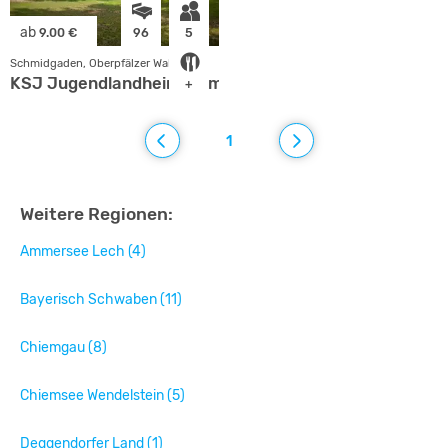
ab
9.00 €
96
5
Schmidgaden, Oberpfälzer Wald
KSJ Jugendlandheim Grimmerthal
+
1
Weitere Regionen:
Ammersee Lech (4)
Bayerisch Schwaben (11)
Chiemgau (8)
Chiemsee Wendelstein (5)
Deggendorfer Land (1)