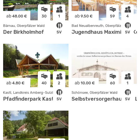
ab
ab
48.00 €
30
1
9.50 €
59
4
Bärnau, Oberpfälzer Wald
Bad Neualbenreuth, Oberpfälzer Wald
Der Birkholmhof
Jugendhaus Maximilian-Ko
SV
SV
ab
ab
4.80 €
40
2
10.00 €
60
1
Kastl, Landkreis Amberg-Sulzbach
Schönsee, Oberpfälzer Wald
Pfadfinderpark Kastl
Selbstversorgerhaus am L
SV
SV