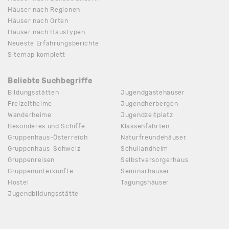
Häuser nach Regionen
Häuser nach Orten
Häuser nach Haustypen
Neueste Erfahrungsberichte
Sitemap komplett
Beliebte Suchbegriffe
Bildungsstätten
Jugendgästehäuser
Freizeitheime
Jugendherbergen
Wanderheime
Jugendzeltplatz
Besonderes und Schiffe
Klassenfahrten
Gruppenhaus-Österreich
Naturfreundehäuser
Gruppenhaus-Schweiz
Schullandheim
Gruppenreisen
Selbstversorgerhaus
Gruppenunterkünfte
Seminarhäuser
Hostel
Tagungshäuser
Jugendbildungsstätte