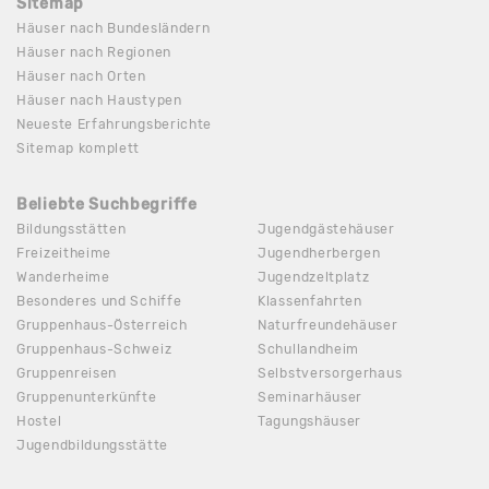
Sitemap
Häuser nach Bundesländern
Häuser nach Regionen
Häuser nach Orten
Häuser nach Haustypen
Neueste Erfahrungsberichte
Sitemap komplett
Beliebte Suchbegriffe
Bildungsstätten
Jugendgästehäuser
Freizeitheime
Jugendherbergen
Wanderheime
Jugendzeltplatz
Besonderes und Schiffe
Klassenfahrten
Gruppenhaus-Österreich
Naturfreundehäuser
Gruppenhaus-Schweiz
Schullandheim
Gruppenreisen
Selbstversorgerhaus
Gruppenunterkünfte
Seminarhäuser
Hostel
Tagungshäuser
Jugendbildungsstätte