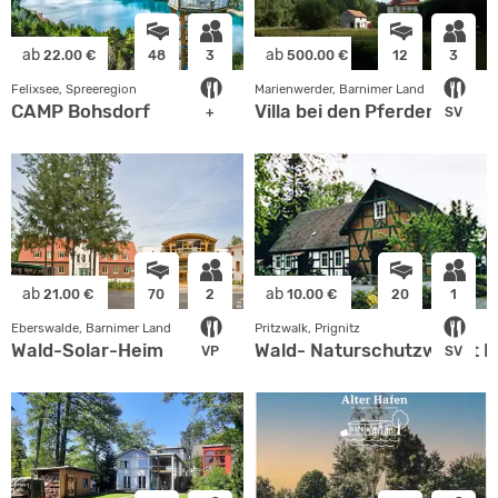
ab
ab
22.00 €
48
3
500.00 €
12
3
Felixsee, Spreeregion
Marienwerder, Barnimer Land
CAMP Bohsdorf
Villa bei den Pferden
+
SV
ab
ab
21.00 €
70
2
10.00 €
20
1
Eberswalde, Barnimer Land
Pritzwalk, Prignitz
Wald-Solar-Heim
Wald- Naturschutzwacht H
VP
SV