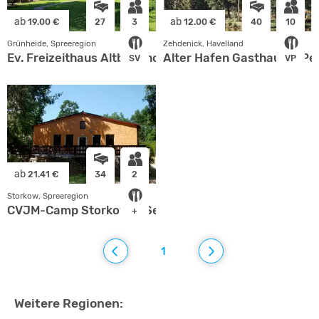
ab
ab
19.00 €
27
3
12.00 €
40
10
Grünheide, Spreeregion
Zehdenick, Havelland
Ev. Freizeithaus Altbuchhorst
Alter Hafen Gasthaus & Pe
SV
VP
ab
21.41 €
34
2
Storkow, Spreeregion
CVJM-Camp Storkower See
+
1
Weitere Regionen: