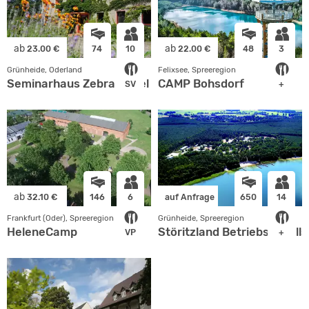
ab
ab
23.00 €
74
10
22.00 €
48
3
Grünheide, Oderland
Felixsee, Spreeregion
Seminarhaus Zebra Kagel
CAMP Bohsdorf
SV
+
ab
32.10 €
146
6
auf Anfrage
650
14
Frankfurt (Oder), Spreeregion
Grünheide, Spreeregion
HeleneCamp
Störitzland Betriebsgesell
VP
+