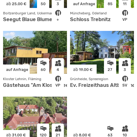
ab
25.00 €
50
3
auf Anfrage
85
11
Boitzenburger Land, Uckermark
Müncheberg, Oderland
Seegut Blaue Blume
Schloss Trebnitz
+
VP
ab
auf Anfrage
60
4
19.00 €
27
3
Kloster Lehnin, Fläming
Grünheide, Spreeregion
Gästehaus "Am Klostersee" GmbH
Ev. Freizeithaus Altbuchho
VP
SV
ab
ab
31.00 €
120
21
8.00 €
63
10