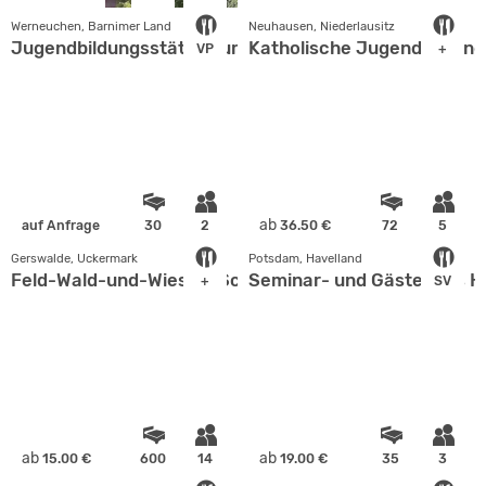
Werneuchen, Barnimer Land
Neuhausen, Niederlausitz
Jugendbildungsstätte Kurt Löwenstein
Katholische Jugendbildung
VP
+
ab
auf Anfrage
30
2
36.50 €
72
5
Gerswalde, Uckermark
Potsdam, Havelland
Feld-Wald-und-Wiesen-Schule
Seminar- und Gästehaus H
+
SV
ab
ab
15.00 €
600
14
19.00 €
35
3