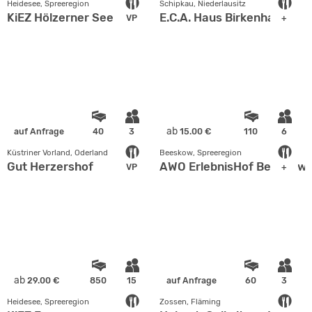
Heidesee, Spreeregion
Schipkau, Niederlausitz
KiEZ Hölzerner See
E.C.A. Haus Birkenhain
VP
+
ab
auf Anfrage
40
3
15.00 €
110
6
Küstriner Vorland, Oderland
Beeskow, Spreeregion
Gut Herzershof
AWO ErlebnisHof Beeskow
VP
+
ab
29.00 €
850
15
auf Anfrage
60
3
Heidesee, Spreeregion
Zossen, Fläming