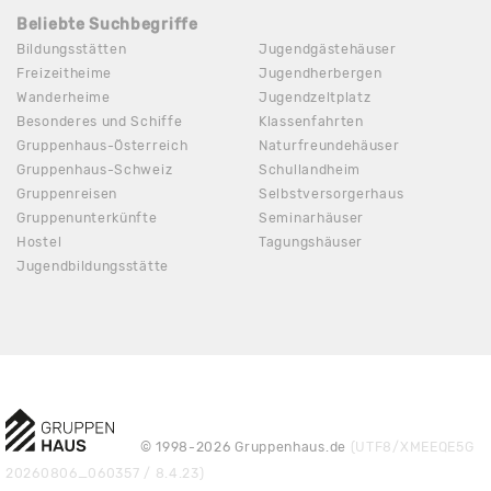
Beliebte Suchbegriffe
Bildungsstätten
Jugendgästehäuser
Freizeitheime
Jugendherbergen
Wanderheime
Jugendzeltplatz
Besonderes und Schiffe
Klassenfahrten
Gruppenhaus-Österreich
Naturfreundehäuser
Gruppenhaus-Schweiz
Schullandheim
Gruppenreisen
Selbstversorgerhaus
Gruppenunterkünfte
Seminarhäuser
Hostel
Tagungshäuser
Jugendbildungsstätte
© 1998-2026 Gruppenhaus.de
(UTF8/XMEEQE5G
20260806_060357 / 8.4.23)