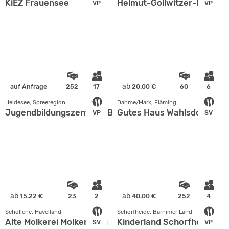
KiEZ Frauensee
Helmut-Gollwitzer-Haus
VP
VP
ab
auf Anfrage
252
17
20.00 €
60
6
Heidesee, Spreeregion
Dahme/Mark, Fläming
Jugendbildungszentrum Blossin e. V.
Gutes Haus Wahlsdorf
VP
SV
ab
ab
15.22 €
23
2
40.00 €
252
4
Schollene, Havelland
Schorfheide, Barnimer Land
Alte Molkerei Molkenberg
Kinderland Schorfheide
SV
VP