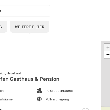
G
WEITERE FILTER
+
−
ick, Havelland
afen Gasthaus & Pension
ten
10 Gruppenräume
lafräume
Vollverpflegung