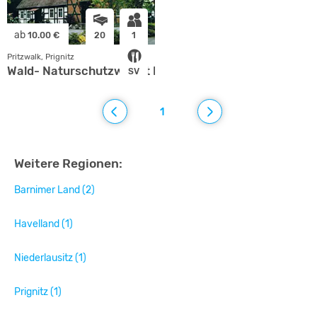
ab
10.00 €
20
1
Pritzwalk, Prignitz
Wald- Naturschutzwacht Hainholz
SV
1
Weitere Regionen:
Barnimer Land (2)
Havelland (1)
Niederlausitz (1)
Prignitz (1)