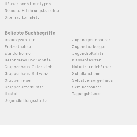
Häuser nach Haustypen
Neueste Erfahrungsberichte
Sitemap komplett
Beliebte Suchbegriffe
Bildungsstätten
Jugendgästehäuser
Freizeitheime
Jugendherbergen
Wanderheime
Jugendzeltplatz
Besonderes und Schiffe
Klassenfahrten
Gruppenhaus-Österreich
Naturfreundehäuser
Gruppenhaus-Schweiz
Schullandheim
Gruppenreisen
Selbstversorgerhaus
Gruppenunterkünfte
Seminarhäuser
Hostel
Tagungshäuser
Jugendbildungsstätte