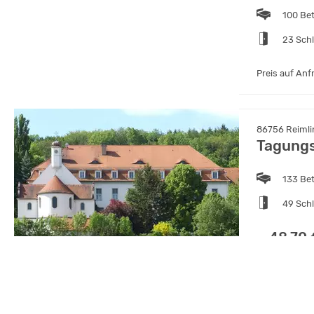
100 Be
23 Sch
Preis auf Anf
86756 Reimli
Tagungs
133 Be
49 Sch
48.70 
ab
88450 Berkh
Tagungs