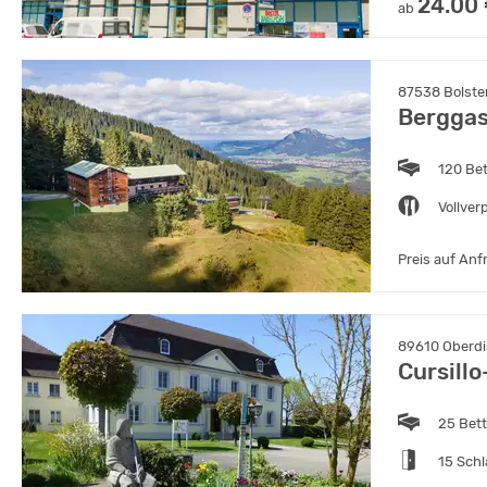
24.00
ab
87538 Bolster
Berggas
120 Be
Vollver
Preis auf Anf
89610 Oberdi
Cursill
25 Bet
15 Sch