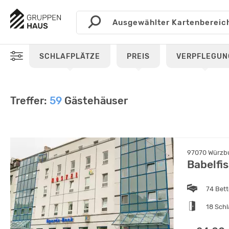
SCHLAFPLÄTZE
PREIS
VERPFLEGUN
Treffer:
59
Gästehäuser
97070 Würzbu
Babelfis
74 Bet
18 Sch