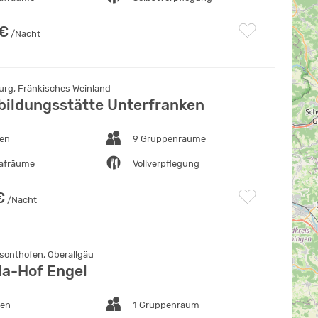
 €
/Nacht
rg, Fränkisches Weinland
ildungsstätte Unterfranken
ten
9 Gruppenräume
lafräume
Vollverpflegung
€
/Nacht
sonthofen, Oberallgäu
a-Hof Engel
ten
1 Gruppenraum