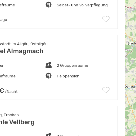
lafräume
Selbst- und Vollverpflegung
rage
tadt im Allgäu, Ostallgäu
tel Almagmach
ten
2 Gruppenräume
lafräume
Halbpension
 €
/Nacht
g, Franken
hle Vellberg