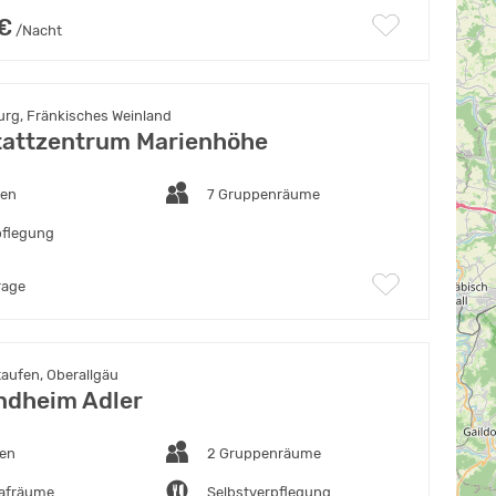
 €
/Nacht
rg, Fränkisches Weinland
attzentrum Marienhöhe
ten
7 Gruppenräume
pflegung
rage
aufen, Oberallgäu
ndheim Adler
ten
2 Gruppenräume
lafräume
Selbstverpflegung