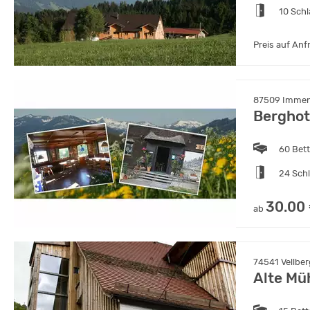
10 Sch
Preis auf Anf
87509 Immens
Bergho
60 Bet
24 Sch
30.00
ab
74541 Vellber
Alte Mü