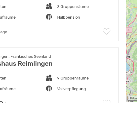
tten
3 Gruppenräume
lafräume
Halbpension
rage
ngen, Fränkisches Seenland
haus Reimlingen
tten
9 Gruppenräume
lafräume
Vollverpflegung
10 km
€
/Nacht
eim-Bonlanden, Bodensee - Oberschwaben
zentrum Kongregation der