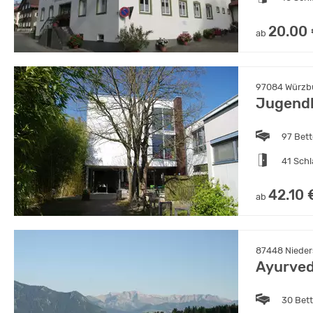
20.00
ab
97084 Würzbu
Jugendb
97 Bet
41 Sch
42.10 
ab
87448 Nieder
Ayurved
30 Bet