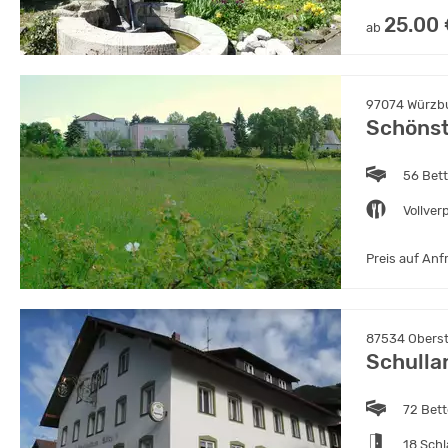
25.00
ab
97074 Würzbu
Schönst
56 Bet
Vollver
Preis auf Anf
87534 Oberst
Schulla
72 Bet
18 Sch