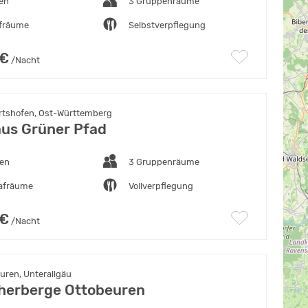
ten
3 Gruppenräume
afräume
Selbstverpflegung
 €
/Nacht
tshofen, Ost-Württemberg
us Grüner Pfad
ten
3 Gruppenräume
lafräume
Vollverpflegung
 €
/Nacht
uren, Unterallgäu
herberge Ottobeuren