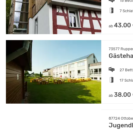
15 Bet
7 Schl
43.00
ab
73577 Rupper
Gästeha
27 Bet
17 Sch
38.00
ab
87724 Ottobe
Jugend