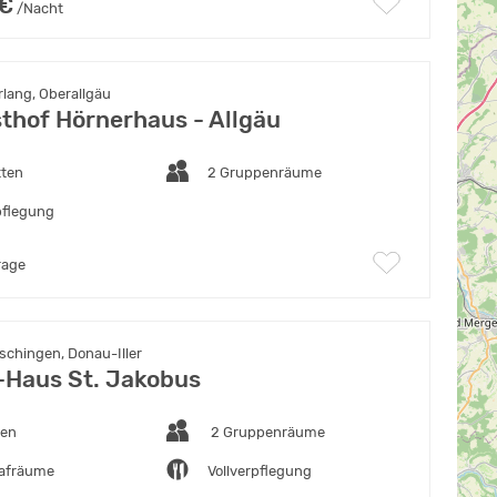
 €
/Nacht
lang, Oberallgäu
thof Hörnerhaus - Allgäu
tten
2 Gruppenräume
pflegung
rage
schingen, Donau-Iller
o-Haus St. Jakobus
ten
2 Gruppenräume
lafräume
Vollverpflegung