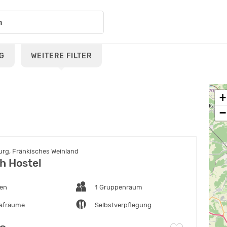
G
WEITERE FILTER
+
−
rg, Fränkisches Weinland
h Hostel
ten
1 Gruppenraum
lafräume
Selbstverpflegung