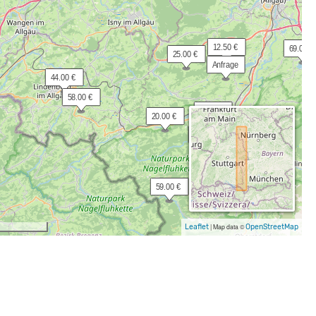
 12.50 €
 69.00 €
 25.00 €
 Anfrage
 44.00 €
 58.00 €
 39.50 €
 20.00 €
 40.00 €
 30.00 €
 25.00 €
 59.00 €
 Anfrage
Leaflet
|
Map data ©
OpenStreetMap