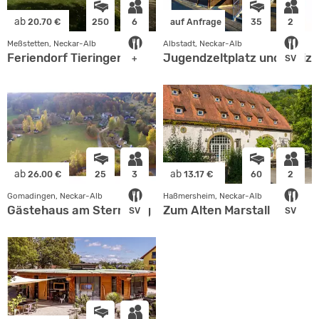
ab
20.70 €
250
6
auf Anfrage
35
2
Meßstetten, Neckar-Alb
Albstadt, Neckar-Alb
Feriendorf Tieringen
Jugendzeltplatz und Freiz
+
SV
ab
ab
26.00 €
25
3
13.17 €
60
2
Gomadingen, Neckar-Alb
Haßmersheim, Neckar-Alb
Gästehaus am Sternberg
Zum Alten Marstall
SV
SV