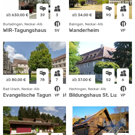
ab
ab
630.00 €
39
3
34.00 €
90
5
Burladingen, Neckar-Alb
Balingen, Neckar-Alb
WIR-Tagungshaus
Wanderheim
SV
VP
ab
ab
80.00 €
78
7
37.00 €
52
6
Bad Urach, Neckar-Alb
Hechingen, Neckar-Alb
Evangelische Tagungsstätte Stift Urach
Bildungshaus St. Luzen
VP
VP