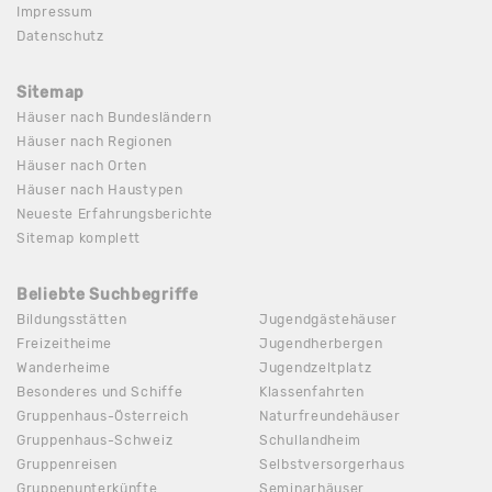
Impressum
Datenschutz
Sitemap
Häuser nach Bundesländern
Häuser nach Regionen
Häuser nach Orten
Häuser nach Haustypen
Neueste Erfahrungsberichte
Sitemap komplett
Beliebte Suchbegriffe
Bildungsstätten
Jugendgästehäuser
Freizeitheime
Jugendherbergen
Wanderheime
Jugendzeltplatz
Besonderes und Schiffe
Klassenfahrten
Gruppenhaus-Österreich
Naturfreundehäuser
Gruppenhaus-Schweiz
Schullandheim
Gruppenreisen
Selbstversorgerhaus
Gruppenunterkünfte
Seminarhäuser