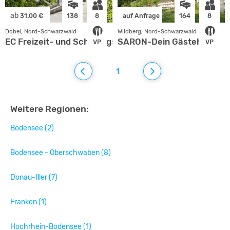
ab
31.00 €
138
8
auf Anfrage
164
8
Dobel, Nord-Schwarzwald
Wildberg, Nord-Schwarzwald
EC Freizeit- und Schulungszentrum Dobel
SARON-Dein Gästehaus
VP
VP
1
Weitere Regionen:
Bodensee (2)
Bodensee - Oberschwaben (8)
Donau-Iller (7)
Franken (1)
Hochrhein-Bodensee (1)