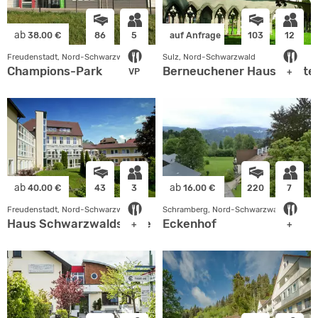
ab
38.00 €
86
5
auf Anfrage
103
12
Freudenstadt, Nord-Schwarzwald
Sulz, Nord-Schwarzwald
Champions-Park
Berneuchener Haus Kloster
VP
+
ab
ab
40.00 €
43
3
16.00 €
220
7
Freudenstadt, Nord-Schwarzwald
Schramberg, Nord-Schwarzwald
Haus Schwarzwaldsonne
Eckenhof
+
+