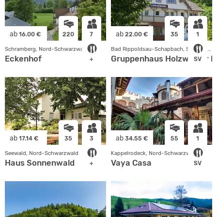
ab
ab
16.00 €
220
7
22.00 €
35
1
Schramberg, Nord-Schwarzwald
Bad Rippoldsau-Schapbach, Schwarzwald
Eckenhof
Gruppenhaus Holzwälder 
+
SV
ab
ab
17.14 €
35
3
34.55 €
55
1
Seewald, Nord-Schwarzwald
Kappelrodeck, Nord-Schwarzwald
Haus Sonnenwald
Vaya Casa
+
SV