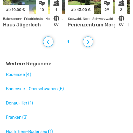
ab
ab
10.00 €
10
1
43.00 €
29
2
Baiersbronn-Friedrichstal, Nord-Schwarzwald
Seewald, Nord-Schwarzwald
Haus Jägerloch
Ferienzentrum Morgental
SV
SV
1
Weitere Regionen:
Bodensee (4)
Bodensee - Oberschwaben (5)
Donau-Iller (1)
Franken (3)
Hochrhein-Bodensee (1)