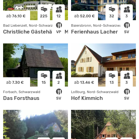
ab
ab
76.10 €
225
12
52.00 €
32
3
Bad Liebenzell, Nord-Schwarzwald
Baiersbronn, Nord-Schwarzwald
Christliche Gästehäuser Monbachtal
Ferienhaus Lacher
VP
SV
ab
ab
7.30 €
15
2
13.46 €
13
3
Forbach, Schwarzwald
Loßburg, Nord-Schwarzwald
Das Forsthaus
Hof Kimmich
SV
SV