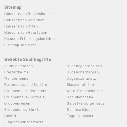
Sitemap
Häuser nach Bundesländern
Häuser nach Regionen
Häuser nach Orten
Häuser nach Haustypen
Neueste Erfahrungsberichte
Sitemap komplett
Beliebte Suchbegriffe
Bildungsstätten
Jugendgästehäuser
Freizeitheime
Jugendherbergen
Wanderheime
Jugendzeltplatz
Besonderes und Schiffe
Klassenfahrten
Gruppenhaus-Österreich
Naturfreundehäuser
Gruppenhaus-Schweiz
Schullandheim
Gruppenreisen
Selbstversorgerhaus
Gruppenunterkünfte
Seminarhäuser
Hostel
Tagungshäuser
Jugendbildungsstätte