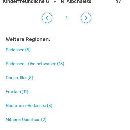
Kinderfreundliche Gruppenferienwohnung "Dorfglück"
Albchalets
+
SV
1
Weitere Regionen:
Bodensee (5)
Bodensee - Oberschwaben (13)
Donau-Iller (8)
Franken (11)
Hochrhein-Bodensee (3)
Mittlerer Oberrhein (2)