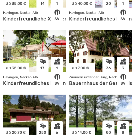
ab
ab
35.00 €
14
1
40.00 €
20
1
Hayingen, Neckar-Alb
Hayingen, Neckar-Alb
Kinderfreundliche XXL Ferienwohnung "Blumenwiese"
Kinderfreundliches Ferien
SV
SV
ab
ab
35.00 €
17
1
7.00 €
36
3
Hayingen, Neckar-Alb
Zimmern unter der Burg, Neckar-Alb
Kinderfreundliches Ferienhaus "Zum Schneiderlein"
Bauernhaus der Geschwist
SV
SV
ab
ab
20.70 €
250
6
14.00 €
80
8