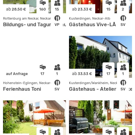
ab
ab
28.50 €
160
15
23.33 €
15
2
Rottenburg am Neckar, Neckar-Alb
Kusterdingen, Neckar-Alb
Bildungs- und Tagungshaus
Gästehaus Vive-LÃ
VP
SV
ab
auf Anfrage
17
1
33.53 €
17
1
Hohenstein-Eglingen, Neckar-Alb
Kusterdingen/Wankheim, Neckar-Alb
Ferienhaus Toni
Gästehaus - Atelier Wittke
SV
SV