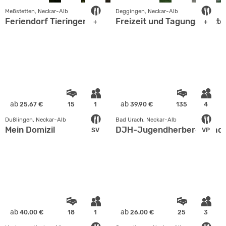
Meßstetten, Neckar-Alb
Deggingen, Neckar-Alb
Feriendorf Tieringen
Freizeit und Tagungsstätte
+
+
ab
ab
25.67 €
15
1
39.90 €
135
4
Dußlingen, Neckar-Alb
Bad Urach, Neckar-Alb
Mein Domizil
DJH-Jugendherberge Bad 
SV
VP
ab
ab
40.00 €
18
1
26.00 €
25
3