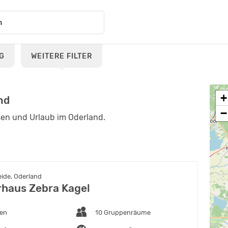
G
WEITERE FILTER
+
nd
−
sen und Urlaub im Oderland.
ide, Oderland
haus Zebra Kagel
ten
10 Gruppenräume