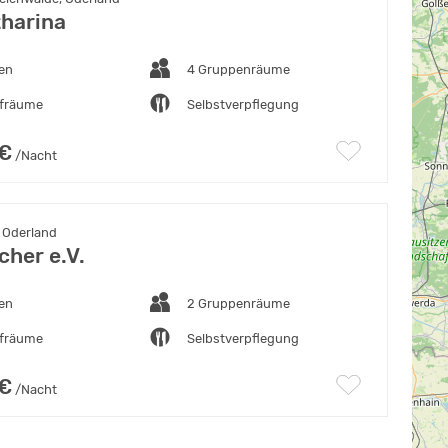
tharina
ten
4 Gruppenräume
afräume
Selbstverpflegung
 €
/Nacht
 Oderland
cher e.V.
ten
2 Gruppenräume
afräume
Selbstverpflegung
 €
/Nacht