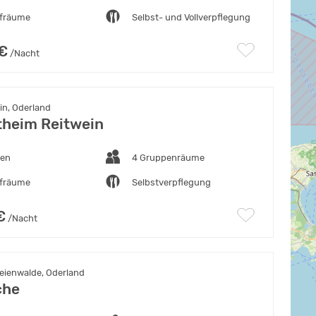
afräume
Selbst- und Vollverpflegung
 €
/Nacht
in, Oderland
theim Reitwein
ten
4 Gruppenräume
afräume
Selbstverpflegung
€
/Nacht
eienwalde, Oderland
che