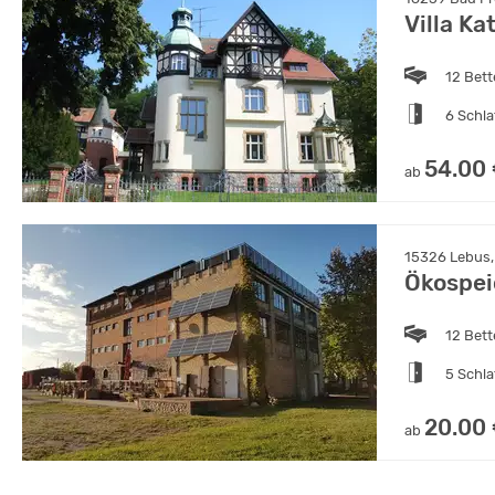
Villa Ka
12 Bet
6 Schl
54.00
ab
15326 Lebus,
Ökospei
12 Bet
5 Schl
20.00
ab