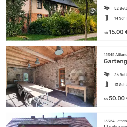
52 Bet
14 Sch
15.00 
ab
15345 Altlan
Garteng
26 Bet
13 Sch
50.00
ab
15324 Letsch