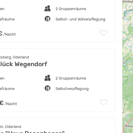
ten
2 Gruppenräume
lafräume
Selbst- und Vollverpflegung
€
/Nacht
dsberg, Oderland
lück Wegendorf
ten
2 Gruppenräume
lafräume
Selbstverpflegung
 €
/Nacht
in, Oderland