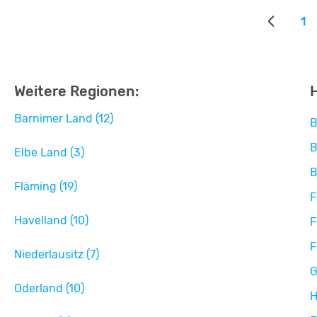
1
Weitere Regionen:
Barnimer Land (12)
B
B
Elbe Land (3)
B
Fläming (19)
F
Havelland (10)
F
F
Niederlausitz (7)
G
Oderland (10)
H