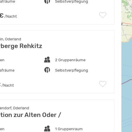
lafräume
Selbstverpflegung
 €
/Nacht
in, Oderland
berge Rehkitz
ten
2 Gruppenräume
lafräume
Selbstverpflegung
€
/Nacht
ndorf, Oderland
tion zur Alten Oder /
ten
1 Gruppenraum