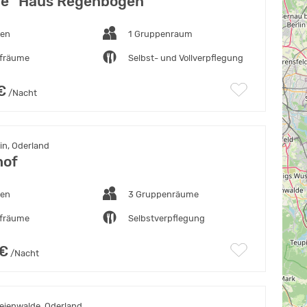
e "Haus Regenbogen"
ten
1 Gruppenraum
afräume
Selbst- und Vollverpflegung
€
/Nacht
in, Oderland
hof
ten
3 Gruppenräume
afräume
Selbstverpflegung
 €
/Nacht
eienwalde, Oderland