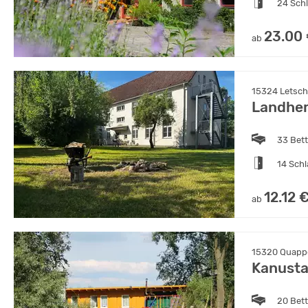
24 Sch
23.00
ab
15324 Letsch
Landher
33 Bet
14 Sch
12.12 
ab
15320 Quappe
Kanusta
20 Bet