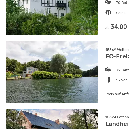
70 Bet
Selbst-
34.00
ab
15569 Wolters
EC-Frei
32 Bet
13 Sch
Preis auf Anf
15324 Letsch
Landhei