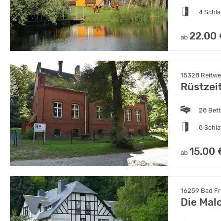
4 Schl
22.00
ab
15328 Reitwe
Rüstzei
28 Bet
8 Schl
15.00 
ab
16259 Bad Fr
Die Mal