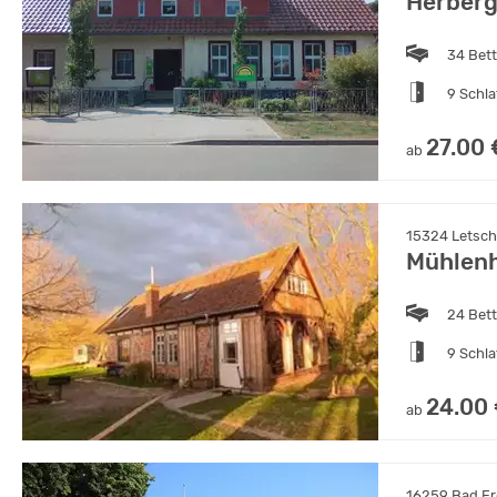
Herberg
34 Bet
9 Schl
27.00 
ab
15324 Letsch
Mühlen
24 Bet
9 Schl
24.00
ab
16259 Bad Fr