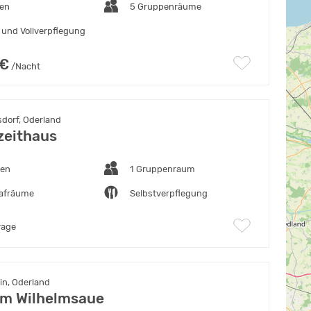
ten
5 Gruppenräume
 und Vollverpflegung
 €
/Nacht
dorf, Oderland
zeithaus
ten
1 Gruppenraum
lafräume
Selbstverpflegung
rage
in, Oderland
m Wilhelmsaue