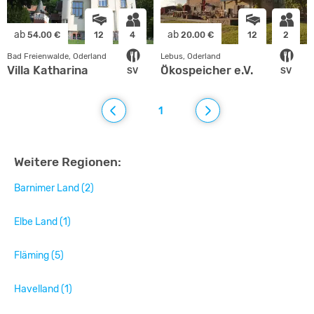
ab
ab
54.00 €
12
4
20.00 €
12
2
Bad Freienwalde, Oderland
Lebus, Oderland
Villa Katharina
Ökospeicher e.V.
SV
SV
1
Weitere Regionen:
Barnimer Land (2)
Elbe Land (1)
Fläming (5)
Havelland (1)