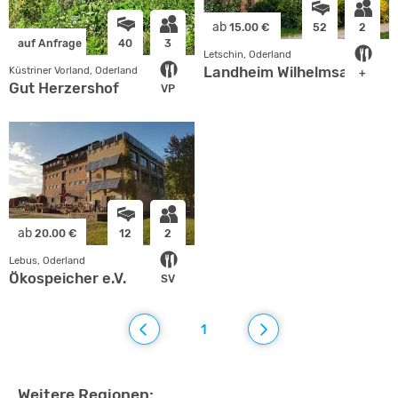
ab
15.00 €
52
2
auf Anfrage
40
3
Letschin, Oderland
Landheim Wilhelmsaue
Küstriner Vorland, Oderland
+
Gut Herzershof
VP
ab
20.00 €
12
2
Lebus, Oderland
Ökospeicher e.V.
SV
1
Weitere Regionen: