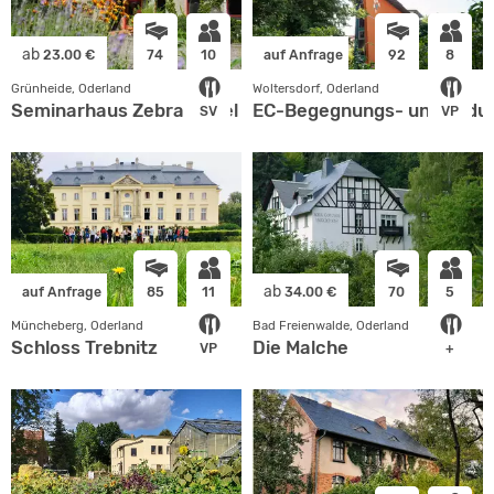
ab
23.00 €
74
10
auf Anfrage
92
8
Grünheide, Oderland
Woltersdorf, Oderland
Seminarhaus Zebra Kagel
EC-Begegnungs- und Bild
SV
VP
ab
auf Anfrage
85
11
34.00 €
70
5
Müncheberg, Oderland
Bad Freienwalde, Oderland
Schloss Trebnitz
Die Malche
VP
+