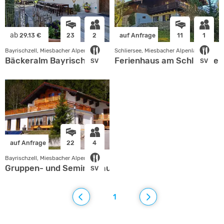
ab
29.13 €
23
2
auf Anfrage
11
1
Bayrischzell, Miesbacher Alpenland
Schliersee, Miesbacher Alpenland
Bäckeralm Bayrischzell
Ferienhaus am Schliersee
SV
SV
auf Anfrage
22
4
Bayrischzell, Miesbacher Alpenland
Gruppen- und Seminarhaus Bayrischzell in Oberbayer
SV
1