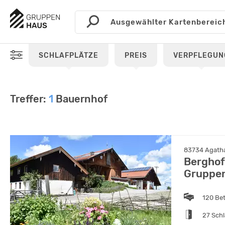
SCHLAFPLÄTZE
PREIS
VERPFLEGUN
Treffer:
1
Bauernhof
83734 Agatha
Berghof
Gruppe
120 Be
27 Sch