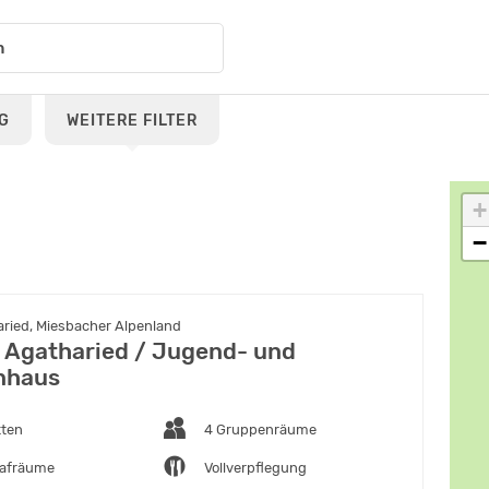
G
WEITERE FILTER
+
−
ried, Miesbacher Alpenland
 Agatharied / Jugend- und
nhaus
tten
4 Gruppenräume
lafräume
Vollverpflegung