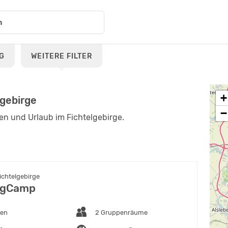
G
WEITERE FILTER
+
gebirge
−
en und Urlaub im Fichtelgebirge.
ichtelgebirge
rgCamp
ten
2 Gruppenräume