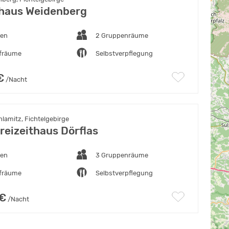
haus Weidenberg
ten
2 Gruppenräume
afräume
Selbstverpflegung
€
/Nacht
lamitz, Fichtelgebirge
eizeithaus Dörflas
ten
3 Gruppenräume
afräume
Selbstverpflegung
 €
/Nacht