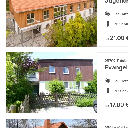
Jugends
34 Bet
11 Sch
21.00 
ab
95709 Tröstau
Evangel
35 Bet
13 Sch
17.00 
ab
95466 Weiden