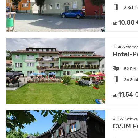
3 Schl
10.00 
ab
95485 Warmen
Hotel-P
52 Bet
26 Sch
11.54 
ab
95126 Schwar
CVJM Fr