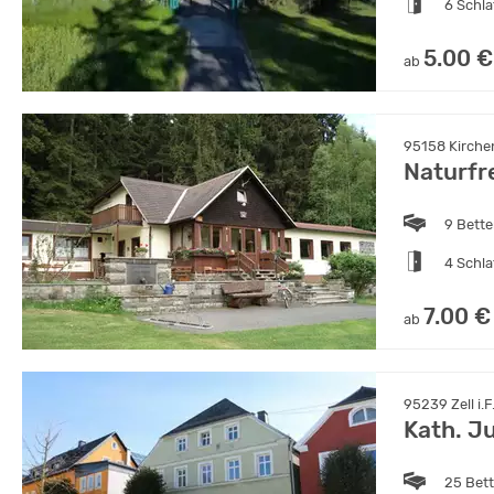
6 Schl
5.00 €
ab
95158 Kirchen
Naturf
9 Bett
4 Schl
7.00 €
ab
95239 Zell i.F
Kath. J
25 Bet