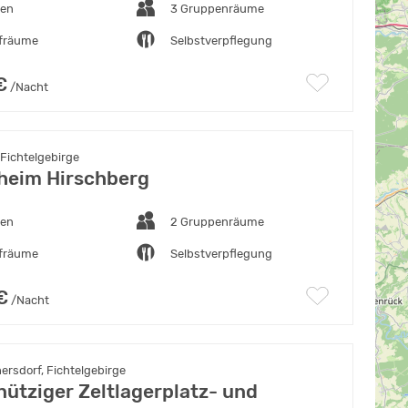
ten
3 Gruppenräume
afräume
Selbstverpflegung
€
/Nacht
Fichtelgebirge
eim Hirschberg
ten
2 Gruppenräume
afräume
Selbstverpflegung
€
/Nacht
rsdorf, Fichtelgebirge
ütziger Zeltlagerplatz- und