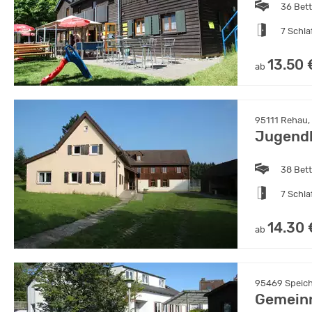
36 Bet
7 Schl
13.50 
ab
95111 Rehau, 
Jugendh
38 Bet
7 Schl
14.30 
ab
95469 Speiche
Gemeinn