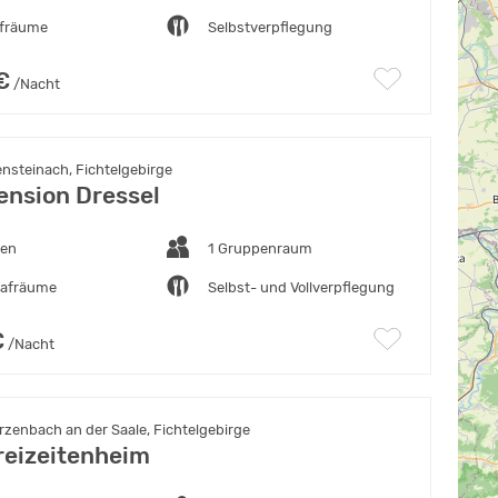
afräume
Selbstverpflegung
€
/Nacht
steinach, Fichtelgebirge
ension Dressel
ten
1 Gruppenraum
lafräume
Selbst- und Vollverpflegung
€
/Nacht
zenbach an der Saale, Fichtelgebirge
eizeitenheim