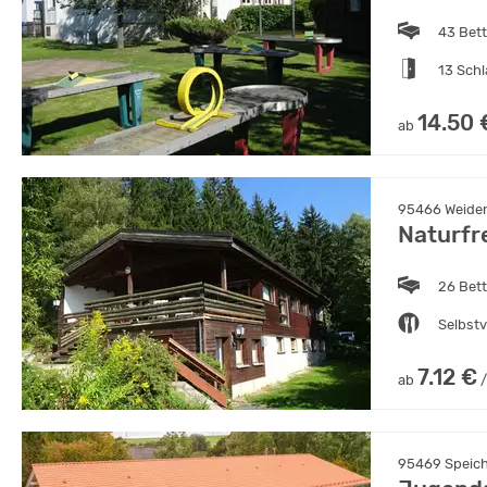
43 Bet
13 Sch
14.50 
ab
95466 Weiden
Naturfr
26 Bet
Selbst
7.12 €
ab
/
95469 Speiche