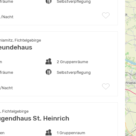
afräume
Selbstverpflegung
/Nacht
lamitz, Fichtelgebirge
reundehaus
en
2 Gruppenräume
afräume
Selbstverpflegung
/Nacht
., Fichtelgebirge
ugendhaus St. Heinrich
ten
1 Gruppenraum