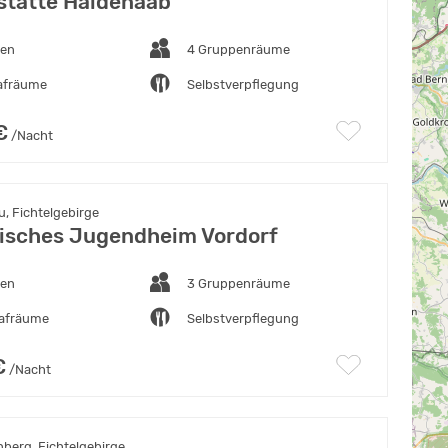
tätte Haidenaab
ten
4 Gruppenräume
lafräume
Selbstverpflegung
€
/Nacht
, Fichtelgebirge
isches Jugendheim Vordorf
ten
3 Gruppenräume
lafräume
Selbstverpflegung
€
/Nacht
berg, Fichtelgebirge