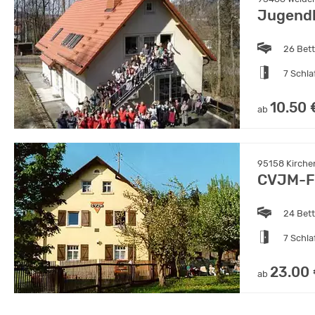
Jugend
26 Bet
7 Schl
10.50 
ab
95158 Kirchen
CVJM-Fr
24 Bet
7 Schl
23.00
ab