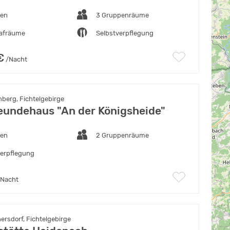
ten
3 Gruppenräume
lafräume
Selbstverpflegung
€
/Nacht
berg, Fichtelgebirge
eundehaus "An der Königsheide"
ten
2 Gruppenräume
verpflegung
Nacht
rsdorf, Fichtelgebirge