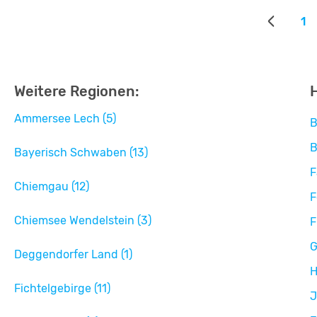
1
Weitere Regionen:
Ammersee Lech (5)
B
B
Bayerisch Schwaben (13)
F
Chiemgau (12)
F
Chiemsee Wendelstein (3)
F
G
Deggendorfer Land (1)
H
Fichtelgebirge (11)
J