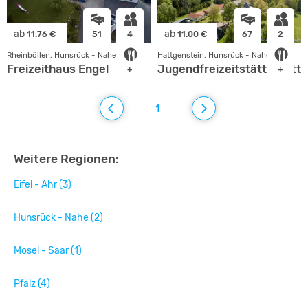
ab
ab
11.76 €
51
4
11.00 €
67
2
Rheinböllen, Hunsrück - Nahe
Hattgenstein, Hunsrück - Nahe
Freizeithaus Engel
Jugendfreizeitstätte Hatt
+
+
1
Weitere Regionen:
Eifel - Ahr (3)
Hunsrück - Nahe (2)
Mosel - Saar (1)
Pfalz (4)