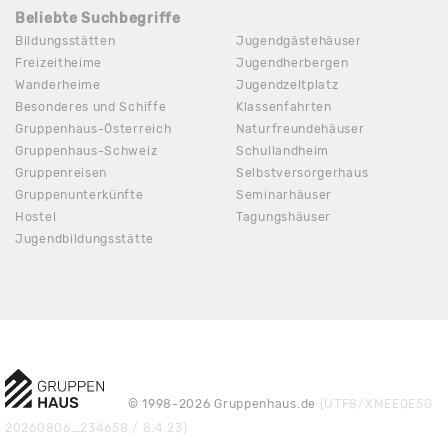
Beliebte Suchbegriffe
Bildungsstätten
Jugendgästehäuser
Freizeitheime
Jugendherbergen
Wanderheime
Jugendzeltplatz
Besonderes und Schiffe
Klassenfahrten
Gruppenhaus-Österreich
Naturfreundehäuser
Gruppenhaus-Schweiz
Schullandheim
Gruppenreisen
Selbstversorgerhaus
Gruppenunterkünfte
Seminarhäuser
Hostel
Tagungshäuser
Jugendbildungsstätte
© 1998-2026 Gruppenhaus.de
(UTF8/XMEEQE5G
20260806_234658 / 8.4.23)