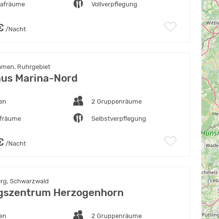
lafräume
Vollverpflegung
€
/Nacht
amen, Ruhrgebiet
us Marina-Nord
ten
2 Gruppenräume
afräume
Selbstverpflegung
€
/Nacht
rg, Schwarzwald
gszentrum Herzogenhorn
ten
2 Gruppenräume