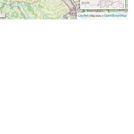
Leaflet
|
Map data ©
OpenStreetMap