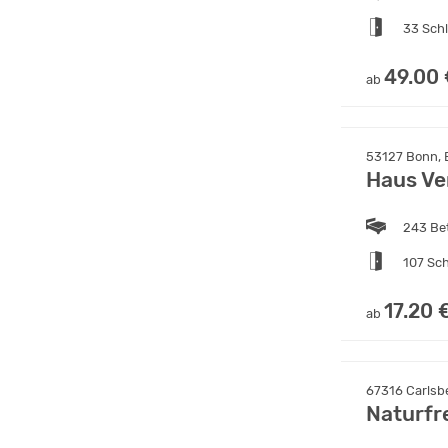
33 Sch
49.00
ab
53127 Bonn, E
Haus Ve
243 Be
107 Sc
17.20 
ab
67316 Carlsbe
Naturfr