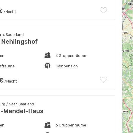
€
/Nacht
n, Sauerland
 Nehlingshof
ten
4 Gruppenräume
lafräume
Halbpension
 €
/Nacht
g / Saar, Saarland
l-Wendel-Haus
ten
6 Gruppenräume