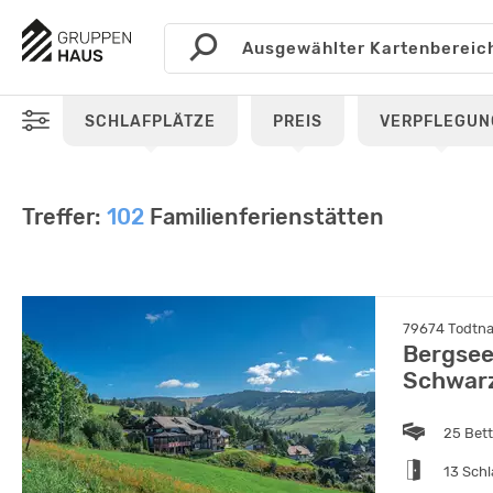
SCHLAFPLÄTZE
PREIS
VERPFLEGUN
Treffer:
102
Familienferienstätten
79674 Todtna
Bergsee
Schwar
25 Bet
13 Sch