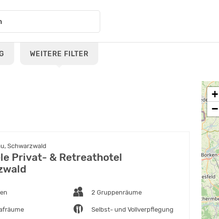
G
WEITERE FILTER
+
−
u, Schwarzwald
le Privat- & Retreathotel
zwald
ten
2 Gruppenräume
lafräume
Selbst- und Vollverpflegung