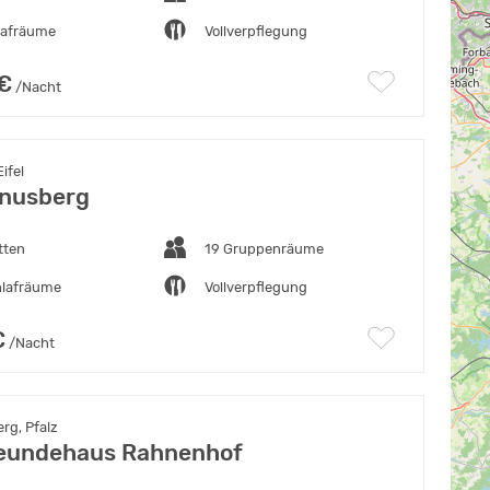
lafräume
Vollverpflegung
 €
/Nacht
ifel
nusberg
tten
19 Gruppenräume
hlafräume
Vollverpflegung
€
/Nacht
rg, Pfalz
eundehaus Rahnenhof