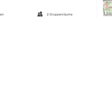
10 km
ten
2 Gruppenräume
lafräume
Vollverpflegung
€
/Nacht
ch, Südlicher Oberrhein
r- und Bewegungshaus
ten
6 Gruppenräume
lafräume
Vollverpflegung
€
/Nacht
hal, Pfalz