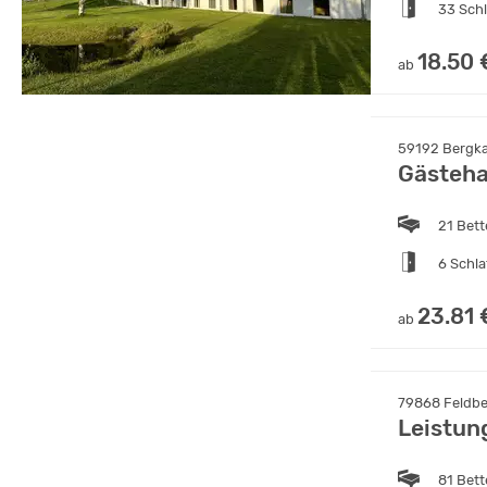
33 Sch
18.50 
ab
59192 Bergk
Gästeha
21 Bet
6 Schl
23.81 
ab
79868 Feldbe
Leistun
81 Bet