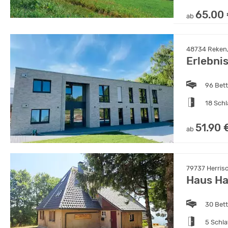
65.00
ab
48734 Reken,
Erlebni
96 Bet
18 Sch
51.90 
ab
79737 Herris
Haus Ha
30 Bet
5 Schl