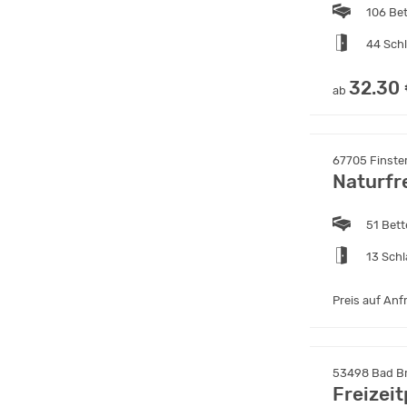
106 Be
44 Sch
32.30
ab
67705 Finster
Naturfr
51 Bet
13 Sch
Preis auf Anf
53498 Bad Bre
Freizei