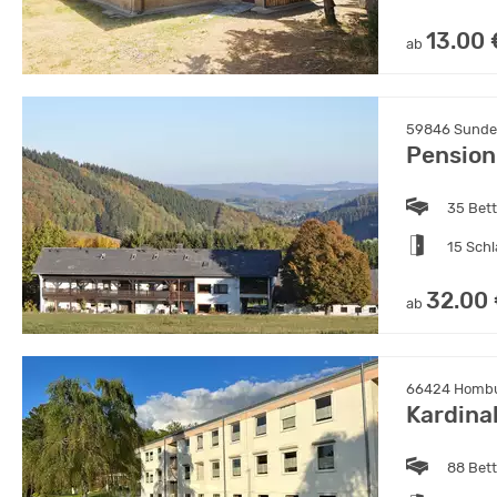
13.00 
ab
59846 Sunder
Pension
35 Bet
15 Sch
32.00
ab
66424 Hombur
Kardina
88 Bet