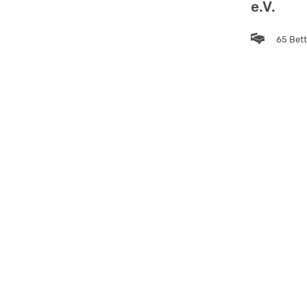
e.V.
65 Bet
22 Sch
27.00 
ab
77704 Oberkir
Semina
60 Bet
29 Sch
47.00 
ab
67475 Weident