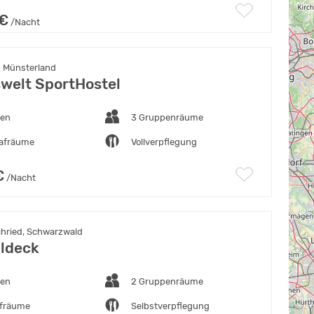
 €
/Nacht
 Münsterland
swelt SportHostel
ten
3 Gruppenräume
lafräume
Vollverpflegung
€
/Nacht
chried, Schwarzwald
ldeck
ten
2 Gruppenräume
afräume
Selbstverpflegung