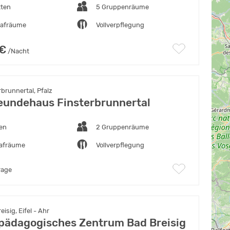
tten
5 Gruppenräume
lafräume
Vollverpflegung
 €
/Nacht
brunnertal, Pfalz
eundehaus Finsterbrunnertal
ten
2 Gruppenräume
lafräume
Vollverpflegung
rage
isig, Eifel - Ahr
tpädagogisches Zentrum Bad Breisig