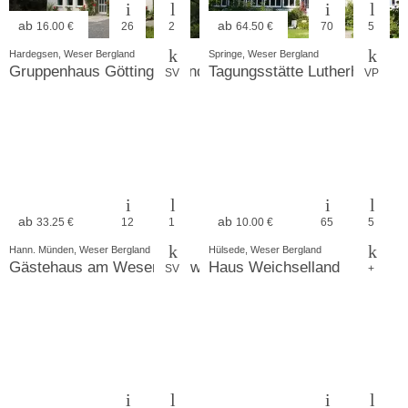
ab
ab
16.00 €
26
2
64.50 €
70
5
Hardegsen, Weser Bergland
Springe, Weser Bergland
Gruppenhaus Göttinger Land
Tagungsstätte Lutherheim
SV
VP
ab
ab
33.25 €
12
1
10.00 €
65
5
Hann. Münden, Weser Bergland
Hülsede, Weser Bergland
Gästehaus am Weser-Radweg Hemeln
Haus Weichselland
SV
+