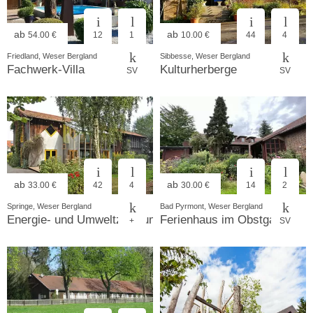
ab
ab
54.00 €
12
1
10.00 €
44
4
Friedland, Weser Bergland
Sibbesse, Weser Bergland
Fachwerk-Villa
Kulturherberge
SV
SV
ab
ab
33.00 €
42
4
30.00 €
14
2
Springe, Weser Bergland
Bad Pyrmont, Weser Bergland
Energie- und Umweltzentrum e.V.
Ferienhaus im Obstgarten
+
SV