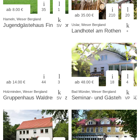
ab
8.00 €
35
1
ab
35.00 €
210
20
Hameln, Weser Bergland
Jugendgästehaus Finkenborn
Uslar, Weser Bergland
SV
Landhotel am Rothenberg
+
ab
ab
14.00 €
44
3
48.00 €
18
4
Holzminden, Weser Bergland
Bad Münder, Weser Bergland
Gruppenhaus Waldresidenz
Seminar- und Gästehaus Sünt
SV
VP