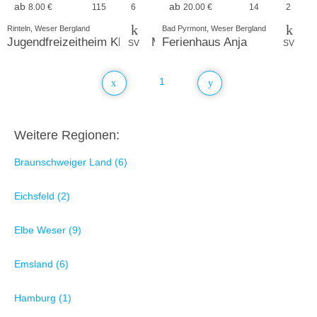
ab
ab
8.00 €
115
6
20.00 €
14
2
Rinteln, Weser Bergland
Bad Pyrmont, Weser Bergland
Jugendfreizeitheim Kloster Möllenbeck
Ferienhaus Anja
SV
SV
1
Weitere Regionen:
Braunschweiger Land (6)
Eichsfeld (2)
Elbe Weser (9)
Emsland (6)
Hamburg (1)