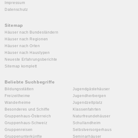
Impressum
Datenschutz
Sitemap
Häuser nach Bundesländern
Häuser nach Regionen
Häuser nach Orten
Häuser nach Haustypen
Neueste Erfahrungsberichte
Sitemap komplett
Beliebte Suchbegriffe
Bildungsstätten
Jugendgästehäuser
Freizeitheime
Jugendherbergen
Wanderheime
Jugendzeltplatz
Besonderes und Schiffe
Klassenfahrten
Gruppenhaus-Österreich
Naturfreundehäuser
Gruppenhaus-Schweiz
Schullandheim
Gruppenreisen
Selbstversorgerhaus
Gruppenunterkünfte
Seminarhäuser