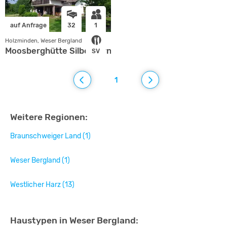
auf Anfrage
32
1
Holzminden, Weser Bergland
Moosberghütte Silberborn
SV
1
Weitere Regionen:
Braunschweiger Land (1)
Weser Bergland (1)
Westlicher Harz (13)
Haustypen in Weser Bergland: