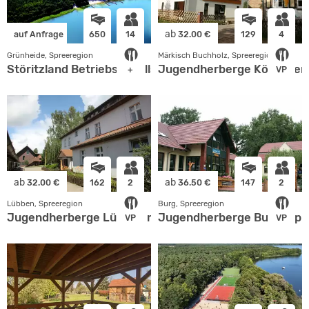
ab
auf Anfrage
650
14
32.00 €
129
4
Grünheide, Spreeregion
Märkisch Buchholz, Spreeregion
Störitzland Betriebsgesellschaft mbH
Jugendherberge Köthener
+
VP
ab
ab
32.00 €
162
2
36.50 €
147
2
Lübben, Spreeregion
Burg, Spreeregion
Jugendherberge Lübben mit Zeltplatz
Jugendherberge Burg (Spr
VP
VP