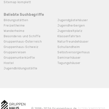
Sitemap komplett
Beliebte Suchbegriffe
Bildungsstätten
Jugendgästehäuser
Freizeitheime
Jugendherbergen
Wanderheime
Jugendzeltplatz
Besonderes und Schiffe
Klassenfahrten
Gruppenhaus-Österreich
Naturfreundehäuser
Gruppenhaus-Schweiz
Schullandheim
Gruppenreisen
Selbstversorgerhaus
Gruppenunterkünfte
Seminarhäuser
Hostel
Tagungshäuser
Jugendbildungsstätte
© 1998-2026 Gruppenhaus.de
(UTF8/XMEEQE5G