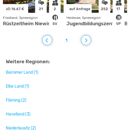
ab
16.67 €
21
2
auf Anfrage
252
17
Friedland, Spreeregion
Heidesee, Spreeregion
Rüstzeitheim Niewisch
Jugendbildungszentrum Blos
SV
VP
1
Weitere Regionen:
Barnimer Land (1)
Elbe Land (1)
Fläming (2)
Havelland (3)
Niederlausitz (2)