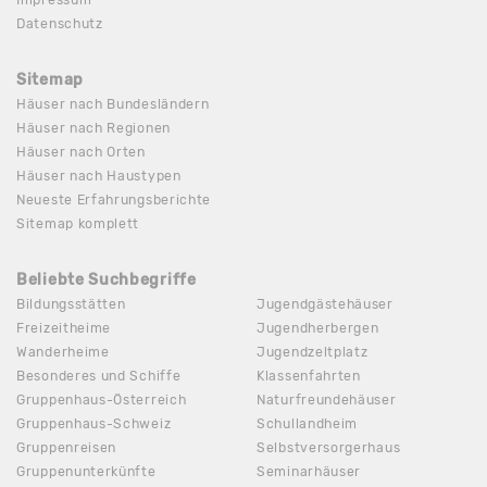
Datenschutz
Sitemap
Häuser nach Bundesländern
Häuser nach Regionen
Häuser nach Orten
Häuser nach Haustypen
Neueste Erfahrungsberichte
Sitemap komplett
Beliebte Suchbegriffe
Bildungsstätten
Jugendgästehäuser
Freizeitheime
Jugendherbergen
Wanderheime
Jugendzeltplatz
Besonderes und Schiffe
Klassenfahrten
Gruppenhaus-Österreich
Naturfreundehäuser
Gruppenhaus-Schweiz
Schullandheim
Gruppenreisen
Selbstversorgerhaus
Gruppenunterkünfte
Seminarhäuser