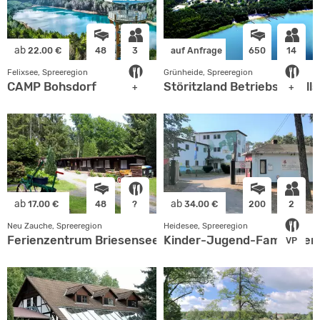
ab
22.00 €
48
3
auf Anfrage
650
14
Felixsee, Spreeregion
Grünheide, Spreeregion
CAMP Bohsdorf
Störitzland Betriebsgesell
+
+
ab
ab
17.00 €
48
?
34.00 €
200
2
Neu Zauche, Spreeregion
Heidesee, Spreeregion
Ferienzentrum Briesensee
Kinder-Jugend-Familiener
VP