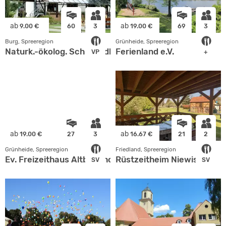
ab
ab
9.00 €
60
3
19.00 €
69
3
Burg, Spreeregion
Grünheide, Spreeregion
Naturk.-ökolog. Schullandheim
Ferienland e.V.
VP
+
ab
ab
19.00 €
27
3
16.67 €
21
2
Grünheide, Spreeregion
Friedland, Spreeregion
Ev. Freizeithaus Altbuchhorst
Rüstzeitheim Niewisch
SV
SV