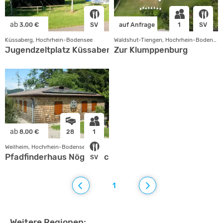
ab
3.00 €
SV
auf Anfrage
1
SV
Küssaberg, Hochrhein-Bodensee
Waldshut-Tiengen, Hochrhein-Bodensee
Jugendzeltplatz Küssaberg
Zur Klumppenburg
ab
8.00 €
28
1
Weilheim, Hochrhein-Bodensee
Pfadfinderhaus Nöggenschwiel
SV
1
Weitere Regionen: