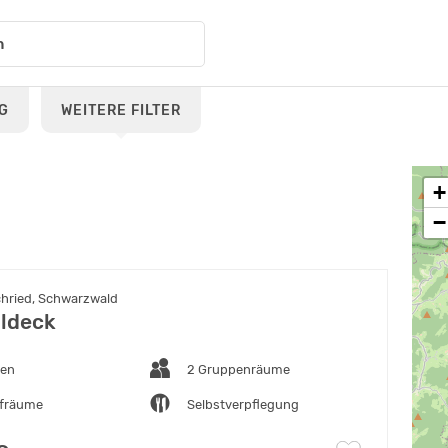
G
WEITERE FILTER
+
−
chried, Schwarzwald
ldeck
ten
2 Gruppenräume
afräume
Selbstverpflegung