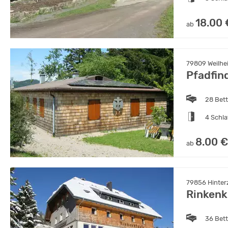
18.00 
ab
79809 Weilhe
Pfadfin
28 Bet
4 Schl
8.00 €
ab
79856 Hinter
Rinkenk
36 Bet