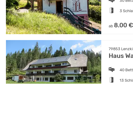
30 Bet
3 Schl
8.00 €
ab
79853 Lenzki
Haus Wa
40 Bet
13 Sch
15.75 
ab
77978 Schutt
Haus Wa