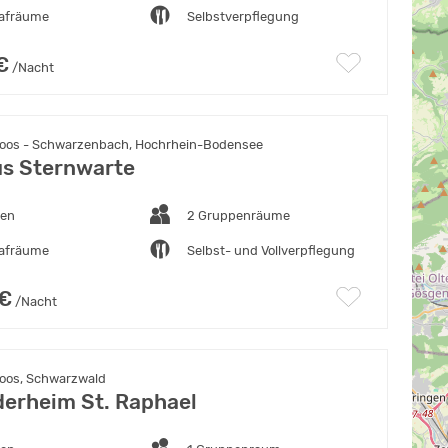
lafräume
Selbstverpflegung
€
/Nacht
oos - Schwarzenbach, Hochrhein-Bodensee
s Sternwarte
ten
2 Gruppenräume
lafräume
Selbst- und Vollverpflegung
 €
/Nacht
oos, Schwarzwald
derheim St. Raphael