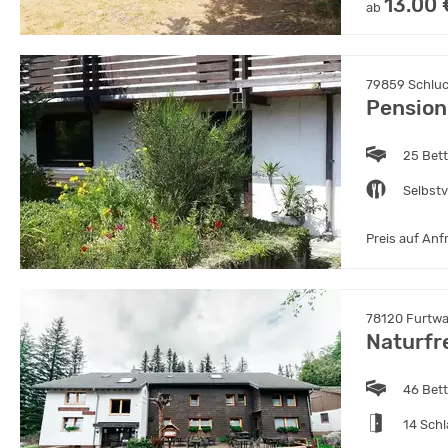
13.00 
ab
79859 Schlu
Pension
25 Bet
Selbst
Preis auf Anf
78120 Furtw
Naturfr
46 Bet
14 Sch