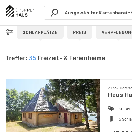
SCHLAFPLÄTZE
PREIS
VERPFLEGUN
Treffer:
35
Freizeit- & Ferienheime
79737 Herris
Haus Ha
30 Bet
5 Schl