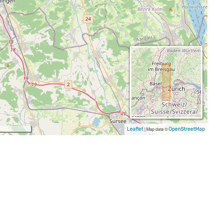
Leaflet
|
Map data ©
OpenStreetMap