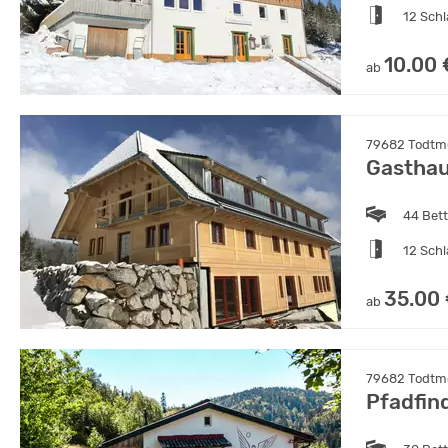
12 Sch
10.00 
ab
79682 Todtm
Gasthau
44 Bet
12 Sch
35.00
ab
79682 Todtm
Pfadfin