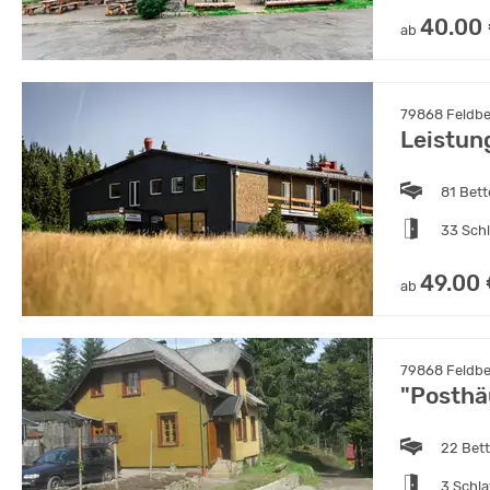
40.00
ab
79868 Feldbe
Leistun
81 Bet
33 Sch
49.00
ab
79868 Feldbe
"Posthä
22 Bet
3 Schl