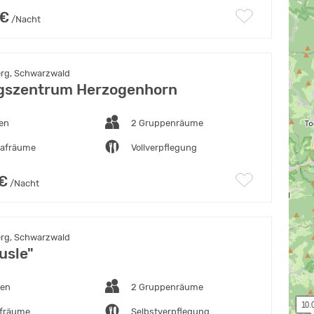
 €
/Nacht
rg, Schwarzwald
gszentrum Herzogenhorn
ten
2 Gruppenräume
lafräume
Vollverpflegung
 €
/Nacht
rg, Schwarzwald
usle"
ten
2 Gruppenräume
 10.
afräume
Selbstverpflegung