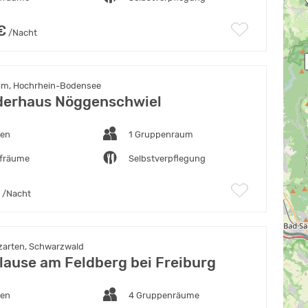
€
/Nacht
im, Hochrhein-Bodensee
derhaus Nöggenschwiel
ten
1 Gruppenraum
afräume
Selbstverpflegung
/Nacht
zarten, Schwarzwald
lause am Feldberg bei Freiburg
ten
4 Gruppenräume