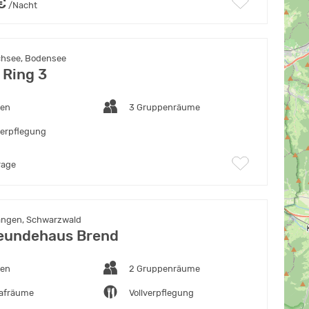
€
/Nacht
chsee, Bodensee
 Ring 3
ten
3 Gruppenräume
verpflegung
rage
angen, Schwarzwald
eundehaus Brend
ten
2 Gruppenräume
lafräume
Vollverpflegung