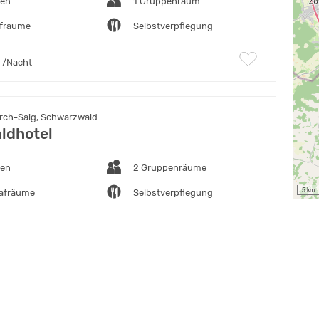
ten
1 Gruppenraum
afräume
Selbstverpflegung
/Nacht
rch-Saig, Schwarzwald
ldhotel
ten
2 Gruppenräume
5 km
lafräume
Selbstverpflegung
€
/Nacht
ertal-Schweighausen, Südlicher Oberrhein
ldhof