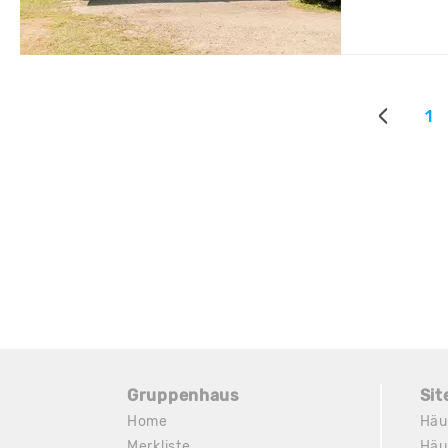
1
Gruppenhaus
Si
Home
Häu
Merkliste
Häu