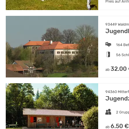
Preis auf Anf
93449 Waldmü
Jugendb
164 Be
56 Sch
32.00
ab
94360 Mitter
Jugendz
2 Grup
6.50 €
ab