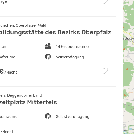
rage
nchen, Oberpfälzer Wald
ildungsstätte des Bezirks Oberpfalz
tten
14 Gruppenräume
lafräume
Vollverpflegung
 €
/Nacht
fels, Deggendorfer Land
eltplatz Mitterfels
penräume
Selbstverpflegung
/Nacht