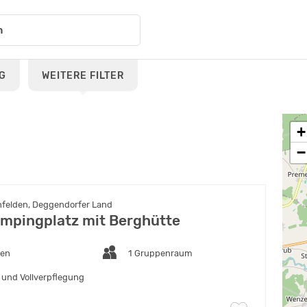
G
WEITERE FILTER
+
−
felden, Deggendorfer Land
mpingplatz mit Berghütte
ten
1 Gruppenraum
 und Vollverpflegung