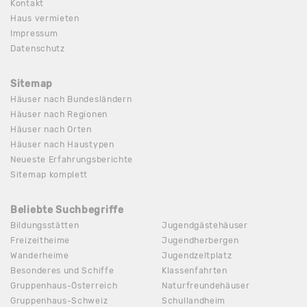
Kontakt
Haus vermieten
Impressum
Datenschutz
Sitemap
Häuser nach Bundesländern
Häuser nach Regionen
Häuser nach Orten
Häuser nach Haustypen
Neueste Erfahrungsberichte
Sitemap komplett
Beliebte Suchbegriffe
Bildungsstätten
Jugendgästehäuser
Freizeitheime
Jugendherbergen
Wanderheime
Jugendzeltplatz
Besonderes und Schiffe
Klassenfahrten
Gruppenhaus-Österreich
Naturfreundehäuser
Gruppenhaus-Schweiz
Schullandheim