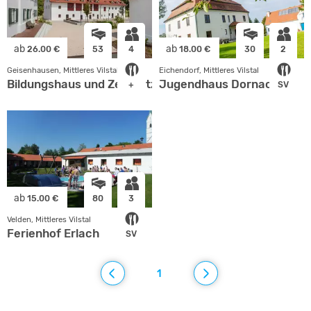
ab
ab
26.00 €
53
4
18.00 €
30
2
Geisenhausen, Mittleres Vilstal
Eichendorf, Mittleres Vilstal
Bildungshaus und Zeltplatz der Bayerischen Trachten
Jugendhaus Dornach
+
SV
ab
15.00 €
80
3
Velden, Mittleres Vilstal
Ferienhof Erlach
SV
1