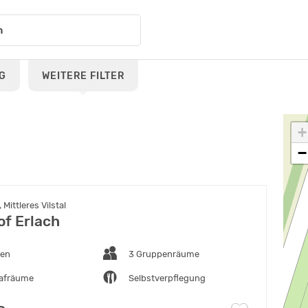
G
WEITERE FILTER
+
−
Mittleres Vilstal
of Erlach
ten
3 Gruppenräume
lafräume
Selbstverpflegung