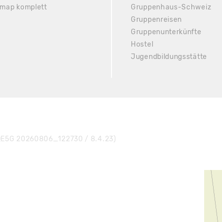
emap komplett
Gruppenhaus-Schweiz
Gruppenreisen
Gruppenunterkünfte
Hostel
Jugendbildungsstätte
E5G 20260806_122730 / 8.4.23)