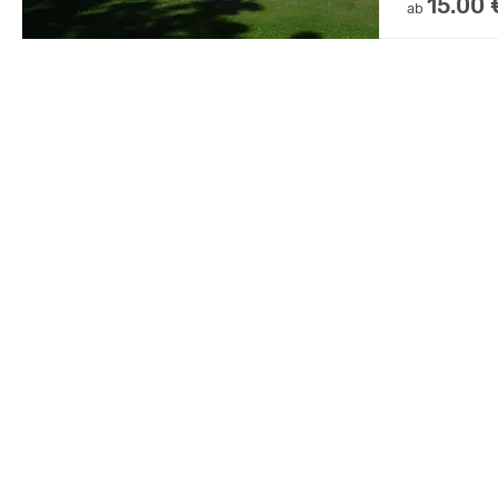
15.00 
ab