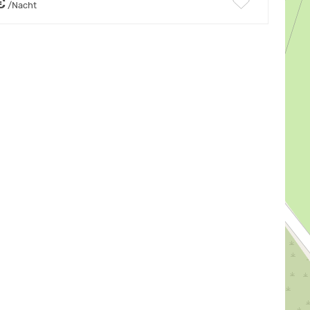
€
/Nacht