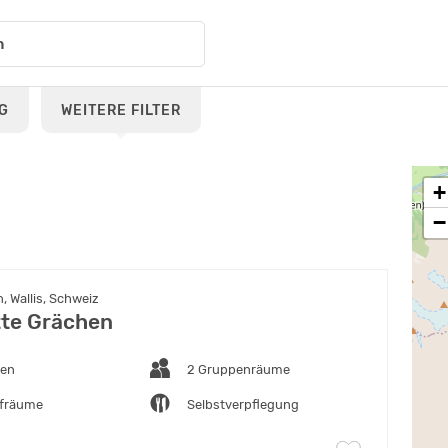
G
WEITERE FILTER
+
−
 Wallis, Schweiz
te Grächen
ten
2 Gruppenräume
afräume
Selbstverpflegung