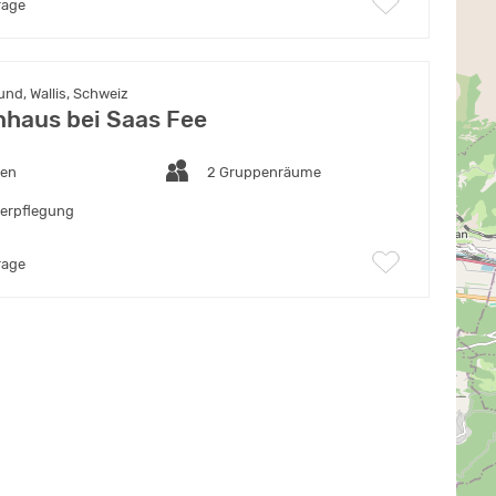
rage
nd, Wallis, Schweiz
haus bei Saas Fee
ten
2 Gruppenräume
verpflegung
rage