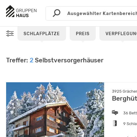
SCHLAFPLÄTZE
PREIS
VERPFLEGUN
Treffer:
2
Selbstversorgerhäuser
3925 Grächen,
Berghüt
36 Bet
9 Schl