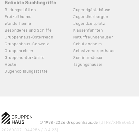
Beliebte Suchbegriffe
Bildungsstätten
Jugendgästehäuser
Freizeitheime
Jugendherbergen
Wanderheime
Jugendzeltplatz
Besonderes und Schiffe
Klassenfahrten
Gruppenhaus-Österreich
Naturfreundehäuser
Gruppenhaus-Schweiz
Schullandheim
Gruppenreisen
Selbstversorgerhaus
Gruppenunterkünfte
Seminarhäuser
Hostel
Tagungshäuser
Jugendbildungsstätte
© 1998-2026 Gruppenhaus.de
(UTF8/XMEEQE5G
20260807_044956 / 8.4.23)