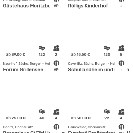
Gästehaus Moritzburg
Rölligs Kinderhof
VP
+
ab
ab
39.00 €
122
2
18.50 €
120
5
Naunhof, Sächs. Burgen - Heideland
Cavertitz, Sächs. Burgen - Heideland
Forum Grillensee
Schullandheim und Bungalo
VP
+
ab
ab
25.00 €
40
4
30.00 €
92
4
Görlitz, Oberlausitz
Hainewalde, Oberlausitz