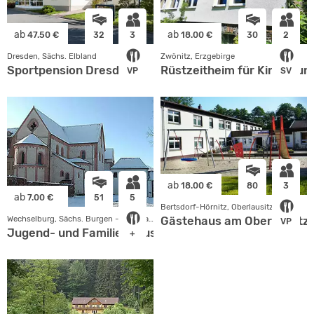
ab
ab
47.50 €
32
3
18.00 €
30
2
Dresden, Sächs. Elbland
Zwönitz, Erzgebirge
Sportpension Dresden
Rüstzeitheim für Kinder un
VP
SV
ab
18.00 €
80
3
ab
7.00 €
51
5
Bertsdorf-Hörnitz, Oberlausitz
Gästehaus am Oberlausitze
Wechselburg, Sächs. Burgen - Heideland
VP
Jugend- und Familienhaus
+