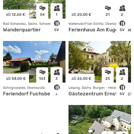
ab
ab
12.50 €
34
1
20.00 €
21
2
Bad Schandau, Sächs. Schweiz
Waltersdorf bei Görlitz, Oberlausitz
Wanderquartier
Ferienhaus Am Kugelzippel
SV
SV
ab
ab
58.00 €
103
3
26.00 €
25
2
Schirgiswalde, Oberlausitz
Leipzig, Sächs. Burgen - Heideland
Feriendorf Fuchsberg
Gästezentrum Ernst Jäsch
+
SV