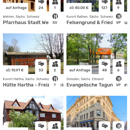
ab
auf Anfrage
24
1
40.00 €
127
9
Wehlen, Sächs. Schweiz
Kurort Rathen, Sächs. Schweiz
Pfarrhaus Stadt Wehlen
Felsengrund & Friedensbur
SV
VP
ab
10.91 €
33
2
auf Anfrage
48
6
Kurort Hartha, Sächs. Schweiz
Dresden, Sächs. Elbland
Hütte Hartha - Freizeitheim der Ev. Jugend Dresden
Evangelische Tagungs- und
?
VP