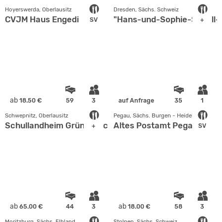
Hoyerswerda, Oberlausitz
Dresden, Sächs. Schweiz
CVJM Haus Engedi
"Hans-und-Sophie-Scholl-
SV
+
ab
18.50 €
59
3
auf Anfrage
35
1
Schwepnitz, Oberlausitz
Pegau, Sächs. Burgen - Heideland
Schullandheim Grüngräbchen
Altes Postamt Pegau
+
SV
ab
ab
65.00 €
44
3
18.00 €
58
3
Moritzburg, Sächs. Elbland
Stolpen, Sächs. Schweiz