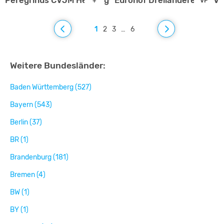
Peregrinus CVJM Herberge Görlitz
Eurohof Dreiländereck e.V.
+
VP
1
2
3
…
6
Weitere Bundesländer:
Baden Württemberg (527)
Bayern (543)
Berlin (37)
BR (1)
Brandenburg (181)
Bremen (4)
BW (1)
BY (1)