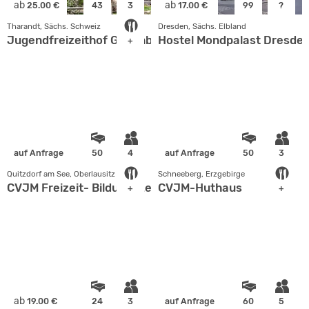
ab
ab
25.00 €
43
3
17.00 €
99
?
Tharandt, Sächs. Schweiz
Dresden, Sächs. Elbland
Jugendfreizeithof Grillenburg
Hostel Mondpalast Dresde
+
auf Anfrage
50
4
auf Anfrage
50
3
Quitzdorf am See, Oberlausitz
Schneeberg, Erzgebirge
CVJM Freizeit- Bildungszentrum Kollm
CVJM-Huthaus
+
+
ab
19.00 €
24
3
auf Anfrage
60
5