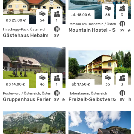
ab
18.00 €
68
3
ab
25.00 €
54
1
Ramsau am Dachstein / Österr, Österreich
Mountain Hostel - Selbstv
Hirschegg-Pack, Österreich
SV
Gästehaus Hebalm
SV
ab
ab
14.00 €
46
1
17.60 €
35
3
Pusterwald / Österreich, Österreich
Hohentauern, Österreich
Gruppenhaus Ferienhütte Hansbauer
Freizeit-Selbstversorger
SV
SV