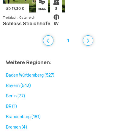
ab
17.30 €
max.
3
Trofaiach, Österreich
Schloss Stibichhofen
SV
1
Weitere Regionen:
Baden Württemberg (527)
Bayern (543)
Berlin (37)
BR (1)
Brandenburg (181)
Bremen (4)