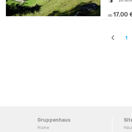
28 Sch
17.00 
ab
1
Gruppenhaus
Si
Home
Häu