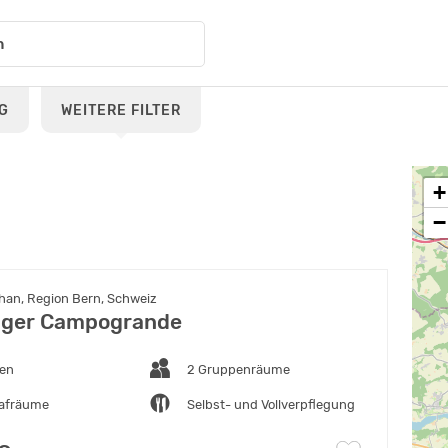
G
WEITERE FILTER
+
−
han, Region Bern, Schweiz
ager Campogrande
ten
2 Gruppenräume
lafräume
Selbst- und Vollverpflegung