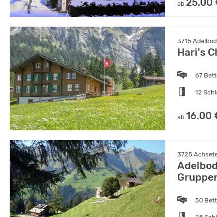
25.00
ab
3715 Adelbod
Hari's C
67 Bet
12 Sch
16.00 
ab
3725 Achsete
Adelbod
Gruppen
50 Bet