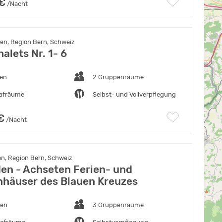
 €
/Nacht
en, Region Bern, Schweiz
halets Nr. 1- 6
ten
2 Gruppenräume
lafräume
Selbst- und Vollverpflegung
€
/Nacht
n, Region Bern, Schweiz
en - Achseten Ferien- und
häuser des Blauen Kreuzes
ten
3 Gruppenräume