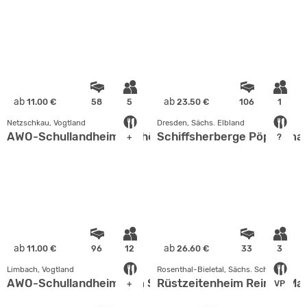
ab
ab
11.00 €
58
5
23.50 €
106
1
Netzschkau, Vogtland
Dresden, Sächs. Elbland
AWO-Schullandheim "Schönsicht"
Schiffsherberge Pöppelma
+
?
ab
ab
11.00 €
96
12
26.60 €
33
3
Limbach, Vogtland
Rosenthal-Bieletal, Sächs. Schweiz
AWO-Schullandheim "Am Schäferstein"
Rüstzeitenheim Reimer Ma
+
VP