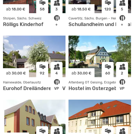
ab
ab
18.00 €
58
3
18.50 €
120
5
Stolpen, Sächs. Schweiz
Cavertitz, Sächs. Burgen - Heideland
Rölligs Kinderhof
Schullandheim und Bungalo
+
+
ab
ab
30.00 €
92
4
30.00 €
60
2
Hainewalde, Oberlausitz
Altenberg OT Geising, Erzgebirge
Eurohof Dreiländereck e.V. Sachsen
Hostel im Osterzgebirge
VP
VP