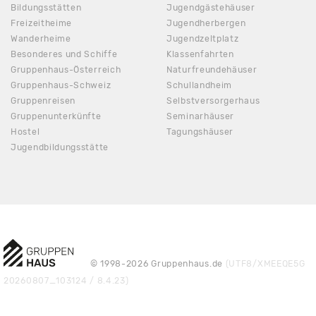
Bildungsstätten
Jugendgästehäuser
Freizeitheime
Jugendherbergen
Wanderheime
Jugendzeltplatz
Besonderes und Schiffe
Klassenfahrten
Gruppenhaus-Österreich
Naturfreundehäuser
Gruppenhaus-Schweiz
Schullandheim
Gruppenreisen
Selbstversorgerhaus
Gruppenunterkünfte
Seminarhäuser
Hostel
Tagungshäuser
Jugendbildungsstätte
© 1998-2026 Gruppenhaus.de
(UTF8/XMEEQE5G
20260807_103124 / 8.4.23)