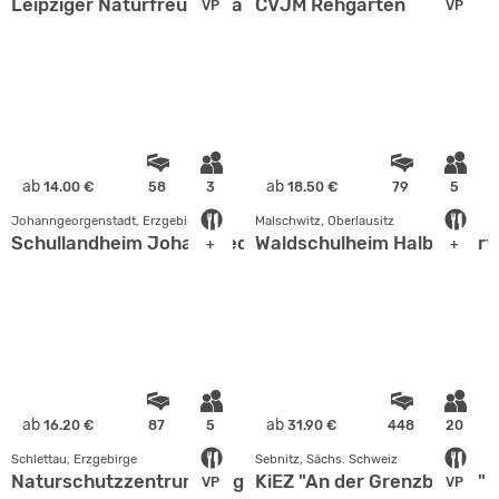
Leipziger Naturfreundehaus
CVJM Rehgarten
VP
VP
ab
ab
14.00 €
58
3
18.50 €
79
5
Johanngeorgenstadt, Erzgebirge
Malschwitz, Oberlausitz
Schullandheim Johanngeorgenstadt
Waldschulheim Halbendorf
+
+
ab
ab
16.20 €
87
5
31.90 €
448
20
Schlettau, Erzgebirge
Sebnitz, Sächs. Schweiz
Naturschutzzentrum Erzgebirge
KiEZ "An der Grenzbaude" 
VP
VP