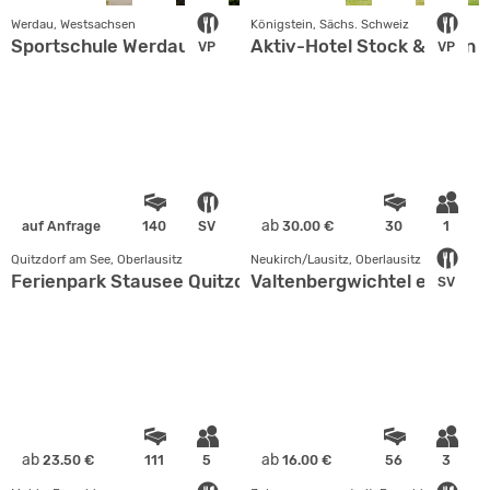
Werdau, Westsachsen
Königstein, Sächs. Schweiz
Sportschule Werdau
Aktiv-Hotel Stock & Stein
VP
VP
ab
auf Anfrage
140
SV
30.00 €
30
1
Quitzdorf am See, Oberlausitz
Neukirch/Lausitz, Oberlausitz
Ferienpark Stausee Quitzdorf
Valtenbergwichtel e. V.
SV
ab
ab
23.50 €
111
5
16.00 €
56
3