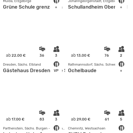
Mulda, Erzgebirge
Johanngeorgenstadt, Erzgebirge
Grüne Schule grenzenlos
Schullandheim Oberjugel
+
+
ab
ab
22.00 €
36
3
13.00 €
76
2
Dresden, Sächs. Elbland
Rathmannsdorf, Sächs. Schweiz
Gästehaus Dresden "Alte Schule Gohlis"
Ochelbaude
VP
+
ab
ab
17.00 €
83
3
29.00 €
61
5
Parthenstein, Sächs. Burgen - Heideland
Chemnitz, Westsachsen