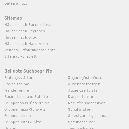
Datenschutz
Sitemap
Häuser nach Bundesländern
Häuser nach Regionen
Häuser nach Orten
Häuser nach Haustypen
Neueste Erfahrungsberichte
Sitemap komplett
Beliebte Suchbegriffe
Bildungsstätten
Jugendgästehäuser
Freizeitheime
Jugendherbergen
Wanderheime
Jugendzeltplatz
Besonderes und Schiffe
Klassenfahrten
Gruppenhaus-Österreich
Naturfreundehäuser
Gruppenhaus-Schweiz
Schullandheim
Gruppenreisen
Selbstversorgerhaus
Gruppenunterkünfte
Seminarhäuser
Hostel
Tagungshäuser