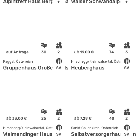
Alpintreff Haus Bergheimat
Walser Schwandalpe
+
+
ab
auf Anfrage
30
2
19.00 €
74
3
Raggal, Österreich
Hirschegg/Kleinwalsertal, Österreich
Gruppenhaus Großes Walsertal
Heuberghaus
SV
SV
ab
ab
33.00 €
25
2
7.29 €
48
2
Hirschegg/Kleinwalsertal, Österreich
Sankt Gallenkirch, Österreich
Walmendinger Haus
Selbstversorgerhaus Reinh
SV
SV