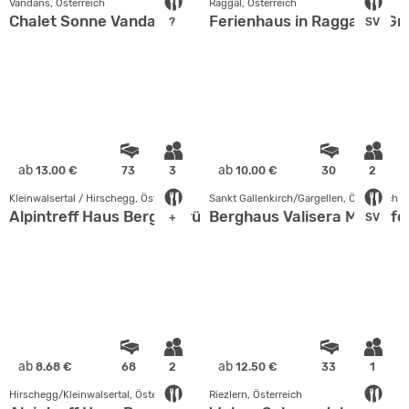
Vandans, Österreich
Raggal, Österreich
Chalet Sonne Vandans
Ferienhaus in Raggal im Gr
?
SV
ab
ab
13.00 €
73
3
10.00 €
30
2
Kleinwalsertal / Hirschegg, Österreich
Sankt Gallenkirch/Gargellen, Österreich
Alpintreff Haus Bergengrün
Berghaus Valisera Montafo
+
SV
ab
ab
8.68 €
68
2
12.50 €
33
1
Hirschegg/Kleinwalsertal, Österreich
Riezlern, Österreich