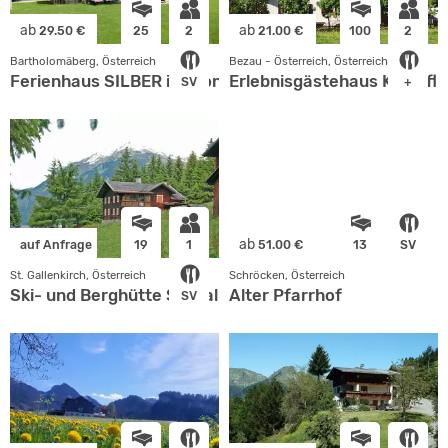
ab
ab
29.50 €
25
2
21.00 €
100
2
Bartholomäberg, Österreich
Bezau - Österreich, Österreich
Ferienhaus SILBER im Montafon
Erlebnisgästehaus Kanisfl
SV
+
ab
auf Anfrage
19
1
51.00 €
13
SV
St. Gallenkirch, Österreich
Schröcken, Österreich
Ski- und Berghütte St. Gallenkirch
Alter Pfarrhof
SV