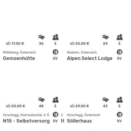
ab
ab
17.00 €
36
3
55.00 €
24
3
Mittelberg, Österreich
Riezlern, Österreich
Gemsenhütte
Alpen Select Lodge
SV
SV
ab
ab
50.00 €
48
3
29.00 €
43
3
Hirschegg, Kleinwalsertal, V, Österreich
Hirschegg, Österreich
N15 - Selbstversorgerhütte im Kleinwalsertal
Söllerhaus
SV
SV