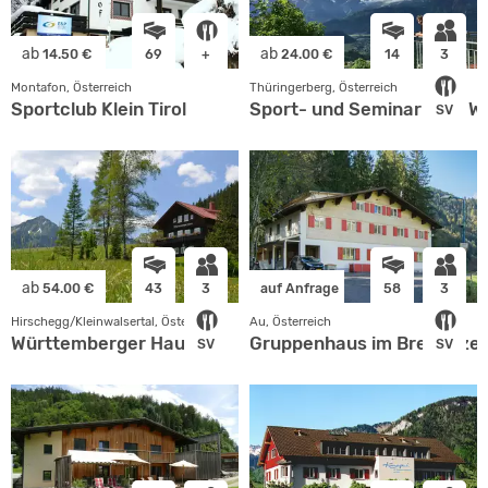
ab
ab
14.50 €
69
+
24.00 €
14
3
Montafon, Österreich
Thüringerberg, Österreich
Sportclub Klein Tirol
Sport- und Seminarhaus Wa
SV
ab
54.00 €
43
3
auf Anfrage
58
3
Hirschegg/Kleinwalsertal, Österreich
Au, Österreich
Württemberger Haus
Gruppenhaus im Bregenze
SV
SV