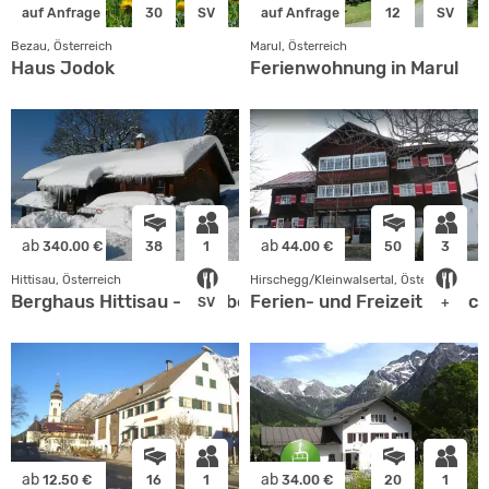
auf Anfrage
30
SV
auf Anfrage
12
SV
Bezau, Österreich
Marul, Österreich
Haus Jodok
Ferienwohnung in Marul
ab
ab
340.00 €
38
1
44.00 €
50
3
Hittisau, Österreich
Hirschegg/Kleinwalsertal, Österreich
Berghaus Hittisau - TV Überlingen
Ferien- und Freizeithof Sc
SV
+
ab
ab
12.50 €
16
1
34.00 €
20
1