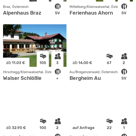
Braz, Österreich
Mittelberg/Kleinwalsertal, Österreich
Alpenhaus Braz
Ferienhaus Ahorn
SV
SV
ab
ab
11.03 €
105
3
14.00 €
67
2
Hirschegg/Kleinwalsertal, Österreich
Au/Bregenzerwald, Österreich
Walser Schlößle
Bergheim Au
+
SV
ab
32.90 €
100
2
auf Anfrage
22
1