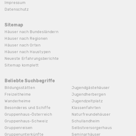
Impressum
Datenschutz
Sitemap
Häuser nach Bundesländern
Häuser nach Regionen
Häuser nach Orten
Häuser nach Haustypen
Neueste Erfahrungsberichte
Sitemap komplett
Beliebte Suchbegriffe
Bildungsstätten
Jugendgästehäuser
Freizeitheime
Jugendherbergen
Wanderheime
Jugendzeltplatz
Besonderes und Schiffe
Klassenfahrten
Gruppenhaus-Österreich
Naturfreundehäuser
Gruppenhaus-Schweiz
Schullandheim
Gruppenreisen
Selbstversorgerhaus
Gruppenunterkünfte
Seminarhäuser