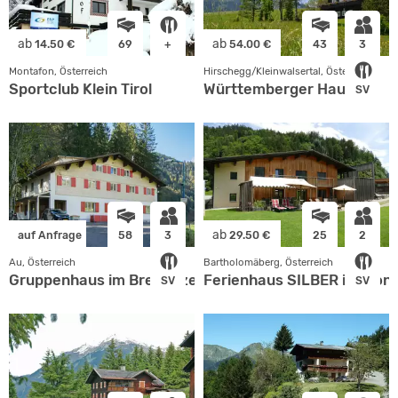
ab
ab
14.50 €
69
+
54.00 €
43
3
Montafon, Österreich
Hirschegg/Kleinwalsertal, Österreich
Sportclub Klein Tirol
Württemberger Haus
SV
ab
auf Anfrage
58
3
29.50 €
25
2
Au, Österreich
Bartholomäberg, Österreich
Gruppenhaus im Bregenzerwald
Ferienhaus SILBER im Mon
SV
SV