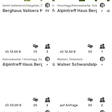
Sankt Gallenkirch/Gargellen, Österreich
Hirschegg/Kleinwalsertal, Österreich
Berghaus Valisera Montafon/Österreich
Alpintreff Haus Bergheimat
SV
+
ab
ab
13.00 €
73
3
12.50 €
33
1
Kleinwalsertal / Hirschegg, Österreich
Riezlern, Österreich
Alpintreff Haus Bergengrün
Walser Schwandalpe
+
+
ab
33.00 €
25
2
auf Anfrage
30
2