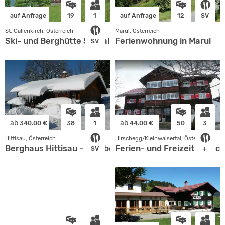
auf Anfrage
19
1
auf Anfrage
12
SV
St. Gallenkirch, Österreich
Marul, Österreich
Ski- und Berghütte St. Gallenkirch
Ferienwohnung in Marul
SV
ab
ab
340.00 €
38
1
44.00 €
50
3
Hittisau, Österreich
Hirschegg/Kleinwalsertal, Österreich
Berghaus Hittisau - TV Überlingen
Ferien- und Freizeithof Sc
SV
+