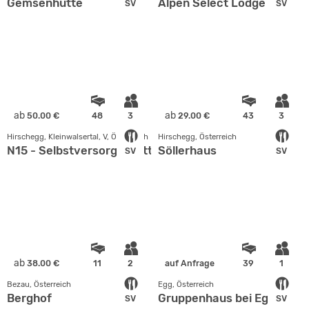
Gemsenhütte
Alpen Select Lodge
SV
SV
ab
ab
50.00 €
48
3
29.00 €
43
3
Hirschegg, Kleinwalsertal, V, Österreich
Hirschegg, Österreich
N15 - Selbstversorgerhütte im Kleinwalsertal
Söllerhaus
SV
SV
ab
38.00 €
11
2
auf Anfrage
39
1
Bezau, Österreich
Egg, Österreich
Berghof
Gruppenhaus bei Egg
SV
SV