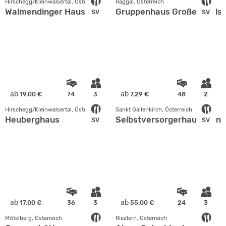
Hirschegg/Kleinwalsertal, Österreich
Raggal, Österreich
Walmendinger Haus
Gruppenhaus Großes Walse
SV
SV
ab
ab
19.00 €
74
3
7.29 €
48
2
Hirschegg/Kleinwalsertal, Österreich
Sankt Gallenkirch, Österreich
Heuberghaus
Selbstversorgerhaus Reinh
SV
SV
ab
ab
17.00 €
36
3
55.00 €
24
3
Mittelberg, Österreich
Riezlern, Österreich