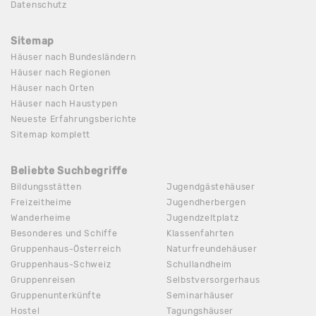
Datenschutz
Sitemap
Häuser nach Bundesländern
Häuser nach Regionen
Häuser nach Orten
Häuser nach Haustypen
Neueste Erfahrungsberichte
Sitemap komplett
Beliebte Suchbegriffe
Bildungsstätten
Jugendgästehäuser
Freizeitheime
Jugendherbergen
Wanderheime
Jugendzeltplatz
Besonderes und Schiffe
Klassenfahrten
Gruppenhaus-Österreich
Naturfreundehäuser
Gruppenhaus-Schweiz
Schullandheim
Gruppenreisen
Selbstversorgerhaus
Gruppenunterkünfte
Seminarhäuser
Hostel
Tagungshäuser