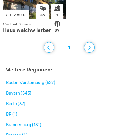
ab
12.80 €
25
1
Walchwil, Schweiz
Haus Walchwilerberg
SV
1
Weitere Regionen:
Baden Württemberg (527)
Bayern (543)
Berlin (37)
BR (1)
Brandenburg (181)