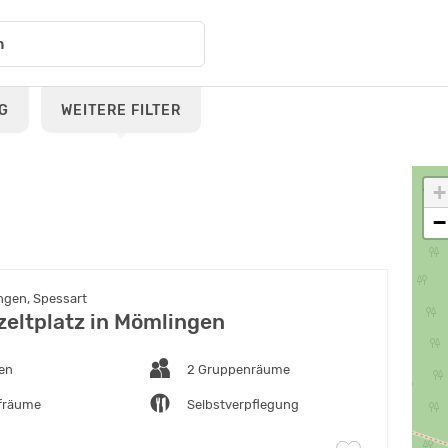
G
WEITERE FILTER
+
−
gen, Spessart
eltplatz in Mömlingen
ten
2 Gruppenräume
afräume
Selbstverpflegung