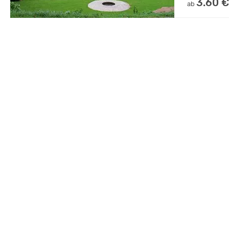
3.60 €
ab