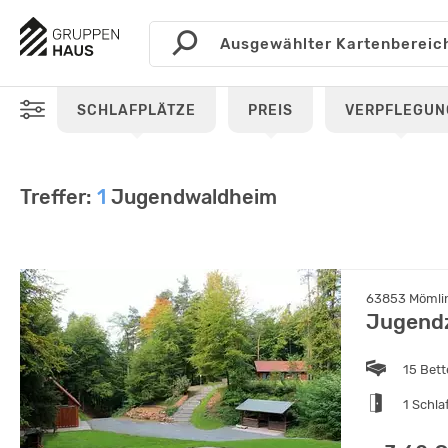
SCHLAFPLÄTZE
PREIS
VERPFLEGUN
Treffer:
1
Jugendwaldheim
63853 Mömlin
Jugendz
15 Bet
1 Schl