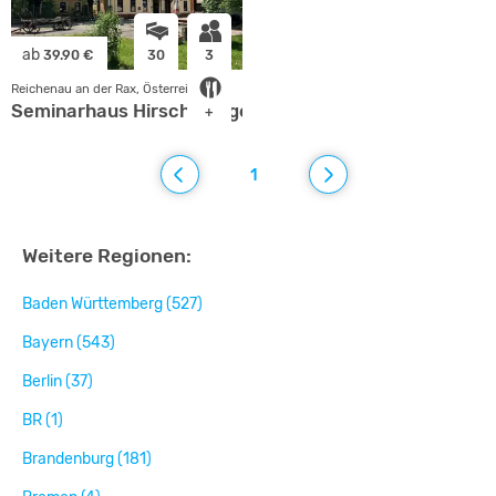
ab
39.90 €
30
3
Reichenau an der Rax, Österreich
Seminarhaus Hirschwangerhof
+
1
Weitere Regionen:
Baden Württemberg (527)
Bayern (543)
Berlin (37)
BR (1)
Brandenburg (181)