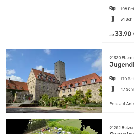
108 Be
31 Sch
33.90
ab
91320 Eberma
Jugendh
170 Be
47 Sch
Preis auf Anf
91282 Betzen