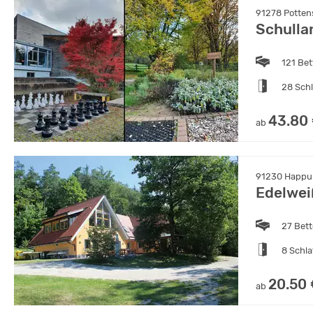
91278 Potten
Schulla
121 Bet
28 Sch
43.80
ab
91230 Happur
Edelwei
27 Bet
8 Schl
20.50
ab