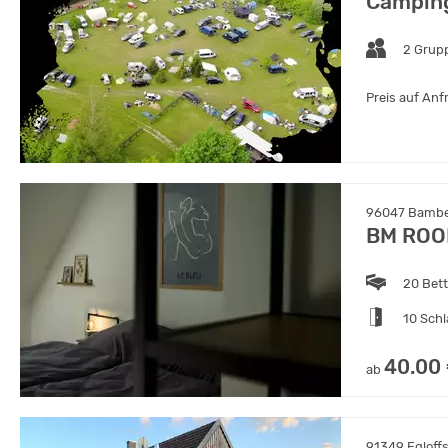
Camping
2 Grup
Preis auf Anf
96047 Bamber
BM ROO
20 Bet
10 Sch
40.00
ab
91349 Egloffs