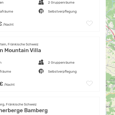
ten
2 Gruppenräume
lafräume
Selbstverpflegung
€
/Nacht
tein, Fränkische Schweiz
 Mountain Villa
n
2 Gruppenräume
afräume
Selbstverpflegung
 €
/Nacht
g, Fränkische Schweiz
herberge Bamberg