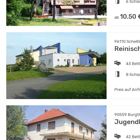
6 Schl
10.50 
ab
96110 Scheßl
Reinisc
43 Bet
8 Schl
Preis auf Anf
90559 Burgth
Jugend
42 Bet