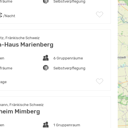
afräume
Selbstverpflegung
€
/Nacht
itz, Fränkische Schweiz
h-Haus Marienberg
ten
6 Gruppenräume
afräume
Selbstverpflegung
rage
ann, Fränkische Schweiz
heim Mimberg
ten
1 Gruppenraum