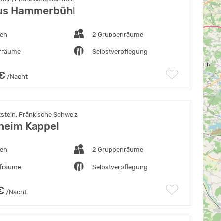
us Hammerbühl
ten
2 Gruppenräume
afräume
Selbstverpflegung
 €
/Nacht
tstein, Fränkische Schweiz
heim Kappel
ten
2 Gruppenräume
afräume
Selbstverpflegung
€
/Nacht