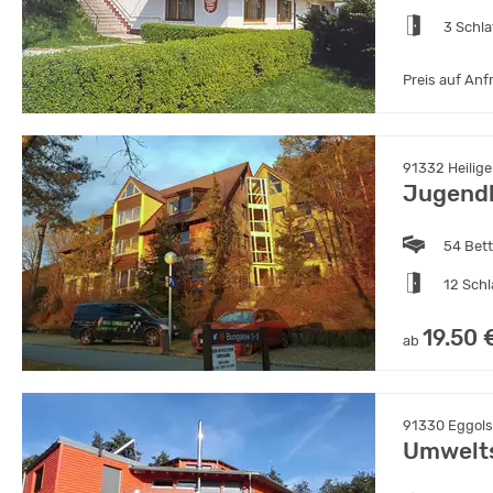
3 Schl
Preis auf Anf
91332 Heilig
Jugendh
54 Bet
12 Sch
19.50 
ab
91330 Eggols
Umwelts