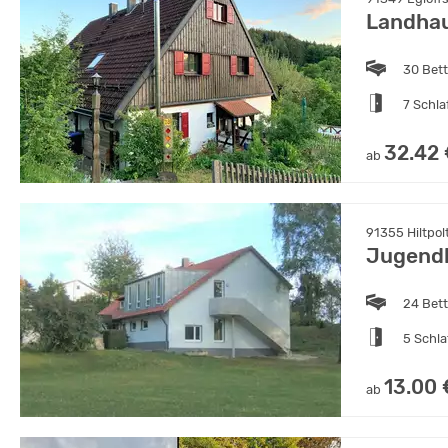
Landha
30 Bet
7 Schl
32.42
ab
91355 Hiltpol
Jugend
24 Bet
5 Schl
13.00 
ab