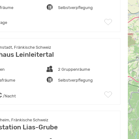
afräume
Selbstverpflegung
rage
enstadt, Fränkische Schweiz
aus Leinleitertal
ten
2 Gruppenräume
lafräume
Selbstverpflegung
€
/Nacht
heim, Fränkische Schweiz
tation Lias-Grube