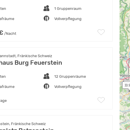
tten
1 Gruppenraum
lafräume
Vollverpflegung
 €
/Nacht
nnstadt, Fränkische Schweiz
aus Burg Feuerstein
tten
12 Gruppenräume
 40
 33.
lafräume
Vollverpflegung
rage
stein, Fränkische Schweiz