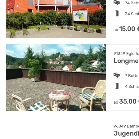
74 Bet
34 Sch
15.00 
ab
91349 Egloffs
Longmen
7 Bette
4 Schl
35.00
ab
96049 Bamber
Jugend