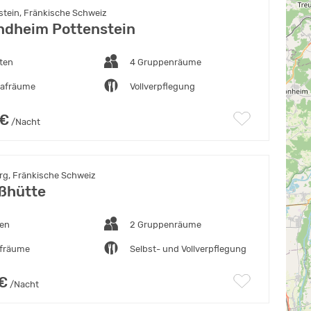
stein, Fränkische Schweiz
ndheim Pottenstein
ten
4 Gruppenräume
lafräume
Vollverpflegung
 €
/Nacht
g, Fränkische Schweiz
ßhütte
ten
2 Gruppenräume
afräume
Selbst- und Vollverpflegung
 €
/Nacht