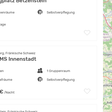
platz Betzenstein
penräume
Selbstverpflegung
rage
g, Fränkische Schweiz
MS Innenstadt
ten
1 Gruppenraum
lafräume
Selbstverpflegung
 €
/Nacht
tein, Fränkische Schweiz