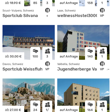
ab
18.90 €
85
3
auf Anfrage
158
1
Scuol-Vulpera, Schweiz
Laax, Schweiz
Sportclub Silvana
wellnessHostel3000
+
VP
ab
30.00 €
100
3
auf Anfrage
140
1
Davos, Schweiz
Valbella, Schweiz
Sportclub Weissfluh
Jugendherberge Valbella-
VP
VP
ab
27.00 €
24
1/
auf Anfrage
164
1