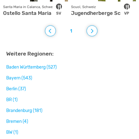
Santa Maria in Calanca, Schweiz
Scuol, Schweiz
Ostello Santa Maria
Jugendherberge Scuol
SV
VP
1
Weitere Regionen:
Baden Württemberg (527)
Bayern (543)
Berlin (37)
BR (1)
Brandenburg (181)
Bremen (4)
BW (1)