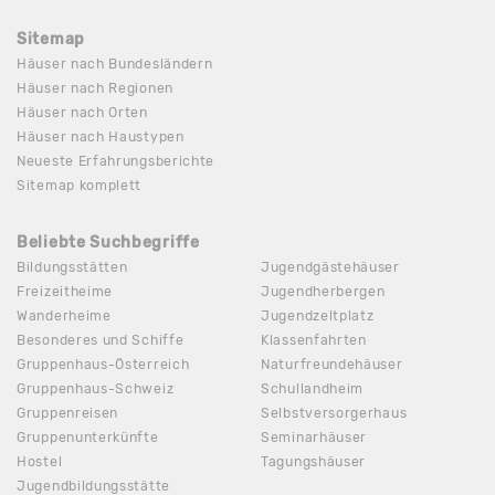
Sitemap
Häuser nach Bundesländern
Häuser nach Regionen
Häuser nach Orten
Häuser nach Haustypen
Neueste Erfahrungsberichte
Sitemap komplett
Beliebte Suchbegriffe
Bildungsstätten
Jugendgästehäuser
Freizeitheime
Jugendherbergen
Wanderheime
Jugendzeltplatz
Besonderes und Schiffe
Klassenfahrten
Gruppenhaus-Österreich
Naturfreundehäuser
Gruppenhaus-Schweiz
Schullandheim
Gruppenreisen
Selbstversorgerhaus
Gruppenunterkünfte
Seminarhäuser
Hostel
Tagungshäuser
Jugendbildungsstätte