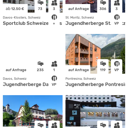
ab
12.50 €
73
3
auf Anfrage
306
3
Davos-Klosters, Schweiz
St. Moritz, Schweiz
Sportclub Schweizerhaus
Jugendherberge St.Moritz
+
VP
auf Anfrage
235
1
auf Anfrage
119
VP
Davos, Schweiz
Pontresina, Schweiz
Jugendherberge Davos
Jugendherberge Pontresin
VP