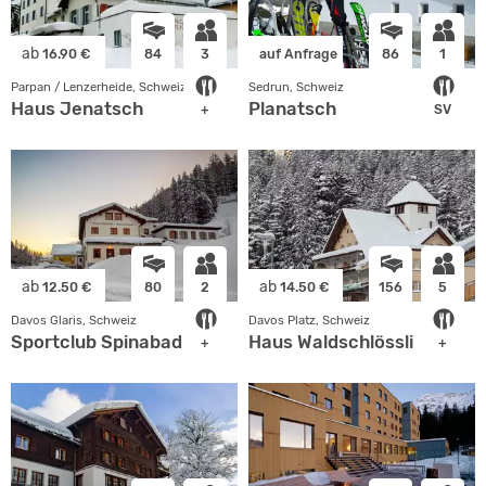
ab
16.90 €
84
3
auf Anfrage
86
1
Parpan / Lenzerheide, Schweiz
Sedrun, Schweiz
Haus Jenatsch
Planatsch
+
SV
ab
ab
12.50 €
80
2
14.50 €
156
5
Davos Glaris, Schweiz
Davos Platz, Schweiz
Sportclub Spinabad
Haus Waldschlössli
+
+