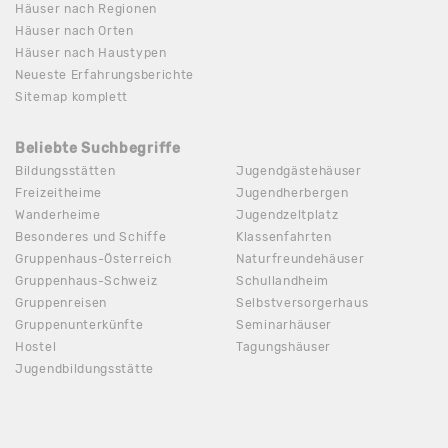
Häuser nach Regionen
Häuser nach Orten
Häuser nach Haustypen
Neueste Erfahrungsberichte
Sitemap komplett
Beliebte Suchbegriffe
Bildungsstätten
Jugendgästehäuser
Freizeitheime
Jugendherbergen
Wanderheime
Jugendzeltplatz
Besonderes und Schiffe
Klassenfahrten
Gruppenhaus-Österreich
Naturfreundehäuser
Gruppenhaus-Schweiz
Schullandheim
Gruppenreisen
Selbstversorgerhaus
Gruppenunterkünfte
Seminarhäuser
Hostel
Tagungshäuser
Jugendbildungsstätte