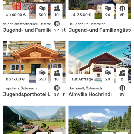
ab
ab
40.00 €
300
10
35.00 €
94
VP
Velden am Wörthersee, Österreich
Heiligenblut, Österreich
Jugend- und Familiengästehaus Cap Wörth
Jugend-und Familiengästeh
VP
ab
17.00 €
350
10
auf Anfrage
20
2
Tröpolach, Österreich
Hochrindl, Österreich
Jugendsporthotel Leitner
Almvilla Hochrindl
SV
SV