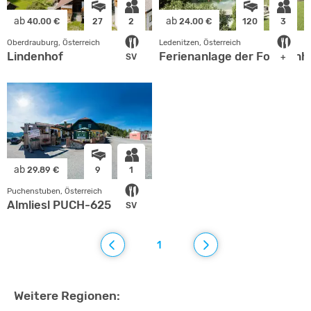
ab
ab
40.00 €
27
2
24.00 €
120
3
Oberdrauburg, Österreich
Ledenitzen, Österreich
Lindenhof
Ferienanlage der Forellenh
SV
+
ab
29.89 €
9
1
Puchenstuben, Österreich
Almliesl PUCH-625
SV
1
Weitere Regionen: