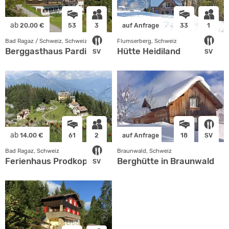
ab
20.00 €
53
3
auf Anfrage
33
1
Bad Ragaz / Schweiz, Schweiz
Flumserberg, Schweiz
Berggasthaus Pardiel
Hütte Heidiland
SV
SV
ab
14.00 €
61
2
auf Anfrage
18
SV
Bad Ragaz, Schweiz
Braunwald, Schweiz
Ferienhaus Prodkopf
Berghütte in Braunwald
SV