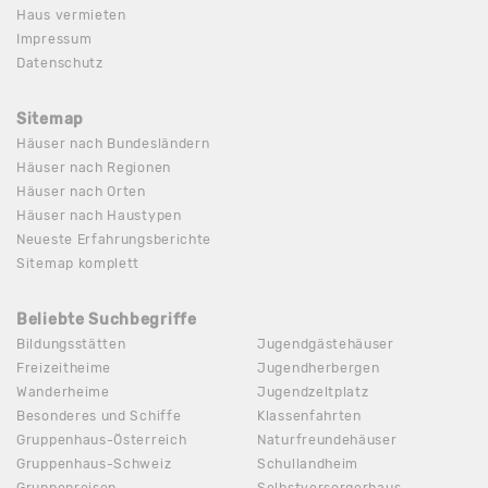
Haus vermieten
Impressum
Datenschutz
Sitemap
Häuser nach Bundesländern
Häuser nach Regionen
Häuser nach Orten
Häuser nach Haustypen
Neueste Erfahrungsberichte
Sitemap komplett
Beliebte Suchbegriffe
Bildungsstätten
Jugendgästehäuser
Freizeitheime
Jugendherbergen
Wanderheime
Jugendzeltplatz
Besonderes und Schiffe
Klassenfahrten
Gruppenhaus-Österreich
Naturfreundehäuser
Gruppenhaus-Schweiz
Schullandheim
Gruppenreisen
Selbstversorgerhaus