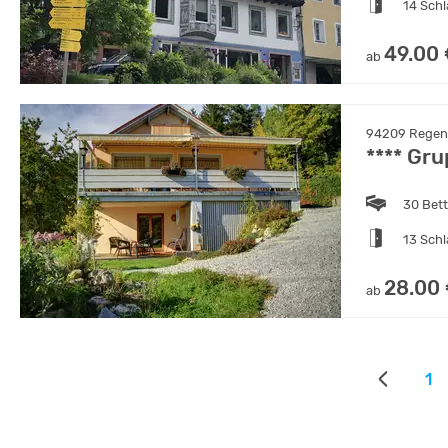
14 Sch
49.00
ab
94209 Regen, 
**** Gr
30 Bet
13 Sch
28.00
ab
1