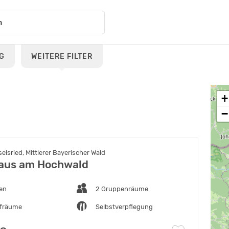
G
WEITERE FILTER
+
−
lsried, Mittlerer Bayerischer Wald
aus am Hochwald
ten
2 Gruppenräume
afräume
Selbstverpflegung