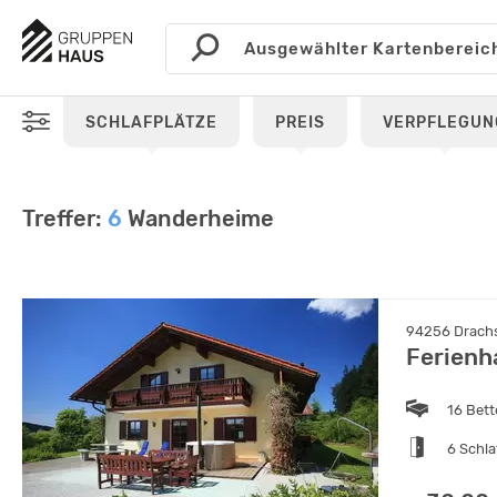
SCHLAFPLÄTZE
PREIS
VERPFLEGUN
Treffer:
6
Wanderheime
94256 Drachse
Ferienh
16 Bet
6 Schl