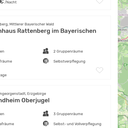
 €
/Nacht
erg, Mittlerer Bayerischer Wald
haus Rattenberg im Bayerischen
ten
2 Gruppenräume
afräume
Selbstverpflegung
rage
georgenstadt, Erzgebirge
ndheim Oberjugel
ten
3 Gruppenräume
lafräume
Selbst- und Vollverpflegung