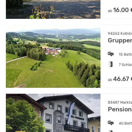
16.00 
ab
94262 Kollnbu
Gruppen
15 Bet
7 Schl
46.67 
ab
83487 Markts
Pension
40 Bet