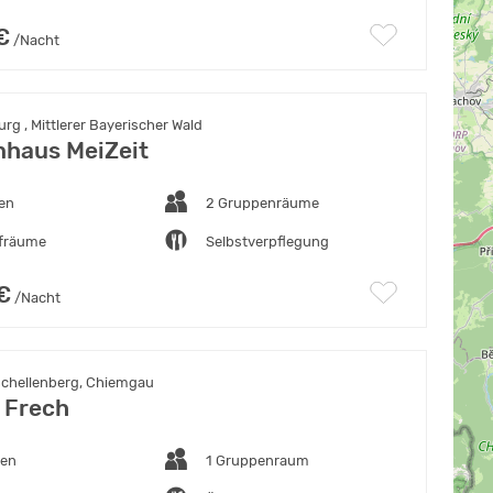
€
/Nacht
rg , Mittlerer Bayerischer Wald
haus MeiZeit
ten
2 Gruppenräume
afräume
Selbstverpflegung
€
/Nacht
chellenberg, Chiemgau
 Frech
ten
1 Gruppenraum