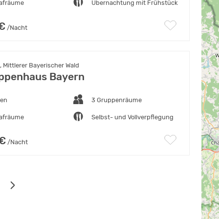
lafräume
Übernachtung mit Frühstück
 €
/Nacht
Mittlerer Bayerischer Wald
uppenhaus Bayern
ten
3 Gruppenräume
lafräume
Selbst- und Vollverpflegung
 €
/Nacht