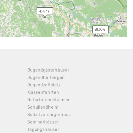
 46.67 €
 28.00 €
Jugendgästehäuser
Jugendherbergen
Jugendzeltplatz
Klassenfahrten
Naturfreundehäuser
Schullandheim
Selbstversorgerhaus
Seminarhäuser
Tagungshäuser