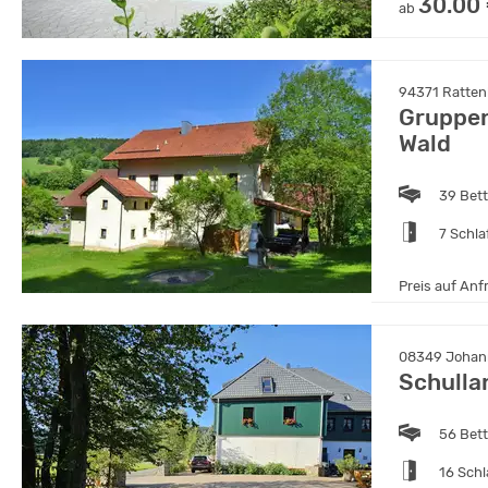
30.00
ab
94371 Rattenb
Gruppen
Wald
39 Bet
7 Schl
Preis auf Anf
08349 Johann
Schulla
56 Bet
16 Sch