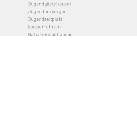
Jugendgästehäuser
Jugendherbergen
Jugendzeltplatz
Klassenfahrten
Leaflet
|
Map data ©
OpenStreetMap
Naturfreundehäuser
Schullandheim
Selbstversorgerhaus
Seminarhäuser
Tagungshäuser