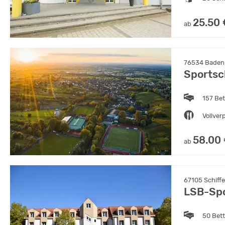
25.50 
ab
76534 Baden
Sportsc
157 Be
Vollver
58.00
ab
67105 Schiffe
LSB-Spo
50 Bet