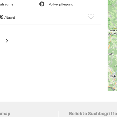
lafräume
Vollverpflegung
 €
/Nacht
temap
Beliebte Suchbegriffe