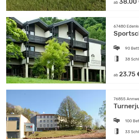
38.00
ab
67480 Edenko
Sportsc
90 Bet
38 Sch
23.75 
ab
76855 Annweil
Turnerj
100 Be
33 Sch