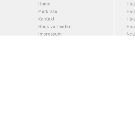
Home
Häu
Merkliste
Häu
Kontakt
Häu
Haus vermieten
Häu
Impressum
Neu
Datenschutz
Sit
© 1998-2026 Gruppenhaus.de
(UTF8/XMEEQ