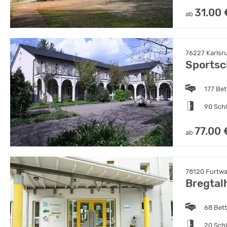
31.00 
ab
76227 Karlsru
Sportsc
177 Bet
90 Sch
77.00 
ab
78120 Furtw
Bregtal
68 Bet
20 Sch