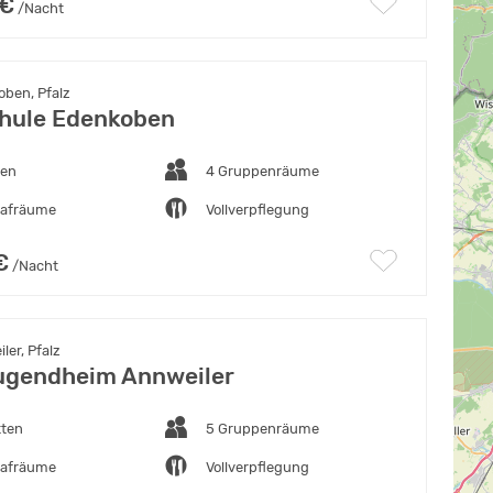
 €
/Nacht
ben, Pfalz
hule Edenkoben
ten
4 Gruppenräume
lafräume
Vollverpflegung
€
/Nacht
er, Pfalz
ugendheim Annweiler
tten
5 Gruppenräume
lafräume
Vollverpflegung