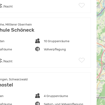
€
/Nacht
he, Mittlerer Oberrhein
hule Schöneck
ten
10 Gruppenräume
lafräume
Vollverpflegung
€
/Nacht
angen, Schwarzwald
hostel
ten
4 Gruppenräume
lafräume
Selbst- und Vollverpflegung