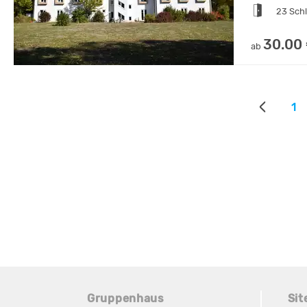
23 Sch
30.00
ab
1
Gruppenhaus
Si