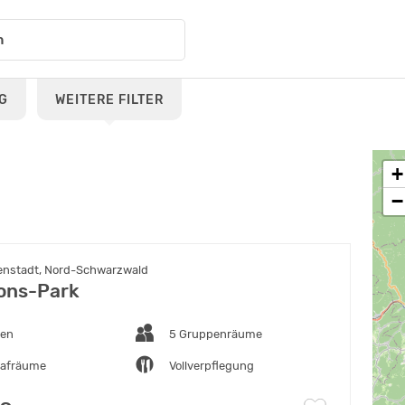
G
WEITERE FILTER
+
−
nstadt, Nord-Schwarzwald
ons-Park
ten
5 Gruppenräume
lafräume
Vollverpflegung