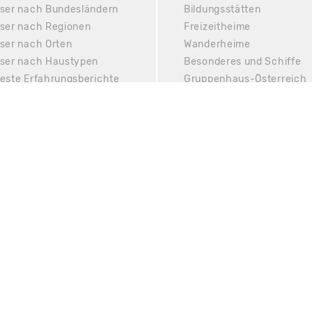
ser nach Bundesländern
Bildungsstätten
ser nach Regionen
Freizeitheime
ser nach Orten
Wanderheime
ser nach Haustypen
Besonderes und Schiffe
10 km
este Erfahrungsberichte
Gruppenhaus-Österreich
emap komplett
Gruppenhaus-Schweiz
Gruppenreisen
Gruppenunterkünfte
Hostel
Jugendbildungsstätte
E5G 20260810_075636 / 8.4.23)