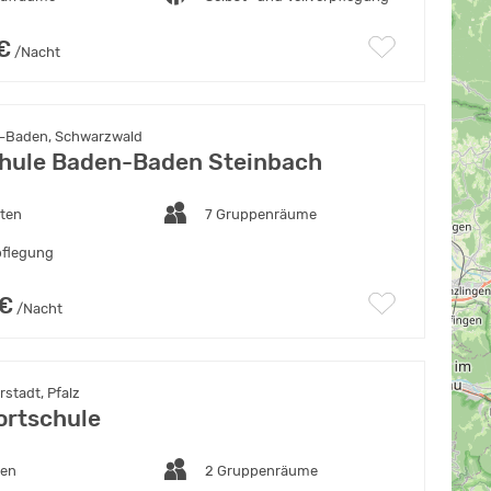
€
/Nacht
-Baden, Schwarzwald
hule Baden-Baden Steinbach
tten
7 Gruppenräume
pflegung
 €
/Nacht
rstadt, Pfalz
rtschule
ten
2 Gruppenräume